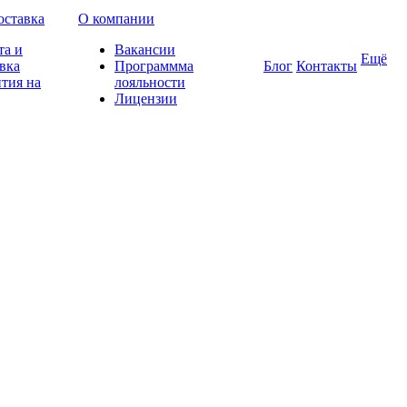
оставка
О компании
та и
Вакансии
Ещё
вка
Программма
Блог
Контакты
тия на
лояльности
Лицензии