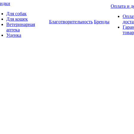
идки
Оплата и д
Для собак
Опла
Для кошек
Благотворительность
Бренды
доста
Ветеринарная
Гаран
аптека
товар
Уценка