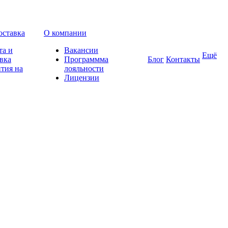
оставка
О компании
та и
Вакансии
Ещё
вка
Программма
Блог
Контакты
тия на
лояльности
Лицензии