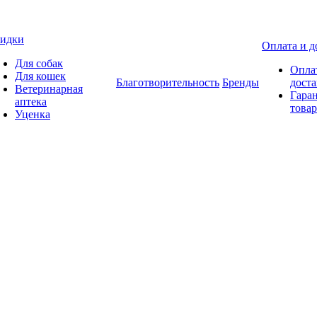
идки
Оплата и д
Для собак
Опла
Для кошек
Благотворительность
Бренды
доста
Ветеринарная
Гаран
аптека
товар
Уценка