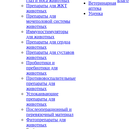
глаз и носа животных
Благо
Ветеринарная
Препараты для ЖКТ
аптека
животных
Уценка
Препараты для
мочеполовой системы
животных
Иммуностимуляторы
для животных
Препараты для сердца
животных
Препараты для суставов
животных
Пробиотики и
пребиотики для
животных
Противовоспалительные
препараты для
животных
Успокаивающие
препараты для
животных
Послеоперационный и
перевязочный материал
Фитопрепараты для
животных