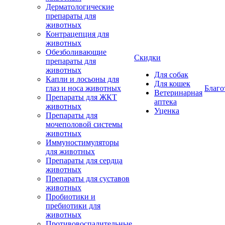
Дерматологические
препараты для
животных
Контрацепция для
животных
Обезболивающие
Скидки
препараты для
животных
Для собак
Капли и лосьоны для
Для кошек
глаз и носа животных
Благо
Ветеринарная
Препараты для ЖКТ
аптека
животных
Уценка
Препараты для
мочеполовой системы
животных
Иммуностимуляторы
для животных
Препараты для сердца
животных
Препараты для суставов
животных
Пробиотики и
пребиотики для
животных
Противовоспалительные