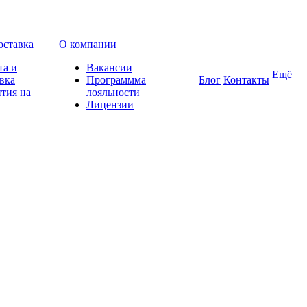
оставка
О компании
та и
Вакансии
Ещё
вка
Программма
Блог
Контакты
тия на
лояльности
Лицензии