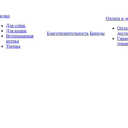
идки
Оплата и д
Для собак
Опла
Для кошек
Благотворительность
Бренды
доста
Ветеринарная
Гаран
аптека
товар
Уценка