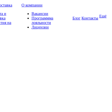
оставка
О компании
та и
Вакансии
Ещё
вка
Программма
Блог
Контакты
тия на
лояльности
Лицензии