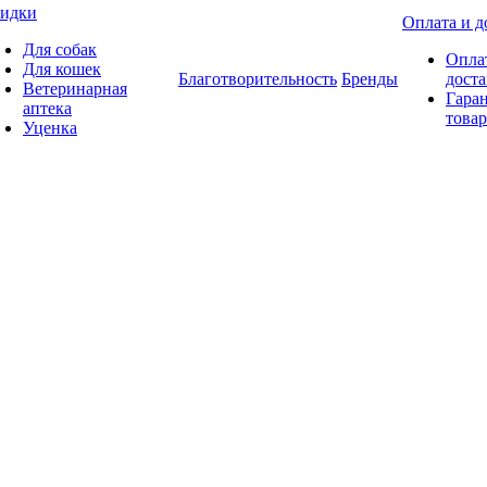
идки
Оплата и д
Для собак
Опла
Для кошек
Благотворительность
Бренды
доста
Ветеринарная
Гаран
аптека
товар
Уценка