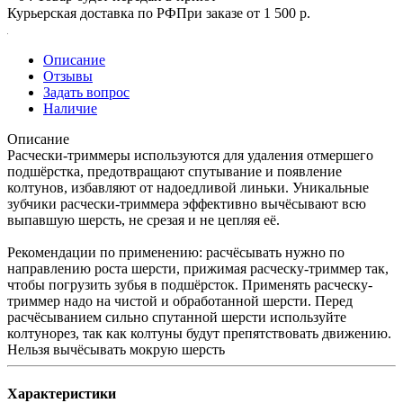
Курьерская доставка по РФ
При заказе от 1 500 р.
Описание
Отзывы
Задать вопрос
Наличие
Описание
Расчески-триммеры используются для удаления отмершего
подшёрстка, предотвращают спутывание и появление
колтунов, избавляют от надоедливой линьки. Уникальные
зубчики расчески-триммера эффективно вычёсывают всю
выпавшую шерсть, не срезая и не цепляя её.
Рекомендации по применению: расчёсывать нужно по
направлению роста шерсти, прижимая расческу-триммер так,
чтобы погрузить зубья в подшёрсток. Применять расческу-
триммер надо на чистой и обработанной шерсти. Перед
расчёсыванием сильно спутанной шерсти используйте
колтунорез, так как колтуны будут препятствовать движению.
Нельзя вычёсывать мокрую шерсть
Характеристики