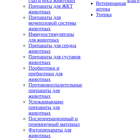
глаз и носа животных
Благо
Ветеринарная
Препараты для ЖКТ
аптека
животных
Уценка
Препараты для
мочеполовой системы
животных
Иммуностимуляторы
для животных
Препараты для сердца
животных
Препараты для суставов
животных
Пробиотики и
пребиотики для
животных
Противовоспалительные
препараты для
животных
Успокаивающие
препараты для
животных
Послеоперационный и
перевязочный материал
Фитопрепараты для
животных