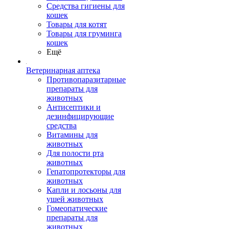
Средства гигиены для
кошек
Товары для котят
Товары для груминга
кошек
Ещё
Ветеринарная аптека
Противопаразитарные
препараты для
животных
Антисептики и
дезинфицирующие
средства
Витамины для
животных
Для полости рта
животных
Гепатопротекторы для
животных
Капли и лосьоны для
ушей животных
Гомеопатические
препараты для
животных