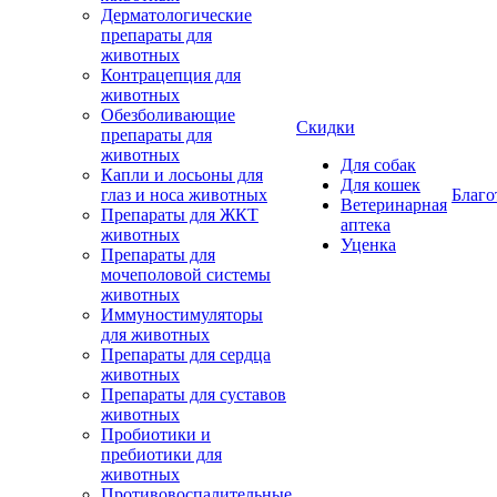
Дерматологические
препараты для
животных
Контрацепция для
животных
Обезболивающие
Скидки
препараты для
животных
Для собак
Капли и лосьоны для
Для кошек
глаз и носа животных
Благо
Ветеринарная
Препараты для ЖКТ
аптека
животных
Уценка
Препараты для
мочеполовой системы
животных
Иммуностимуляторы
для животных
Препараты для сердца
животных
Препараты для суставов
животных
Пробиотики и
пребиотики для
животных
Противовоспалительные