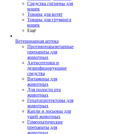
Средства гигиены для
кошек
Товары для котят
Товары для груминга
кошек
Ещё
Ветеринарная аптека
Противопаразитарные
препараты для
животных
Антисептики и
дезинфицирующие
средства
Витамины для
животных
Для полости рта
животных
Гепатопротекторы для
животных
Капли и лосьоны для
ушей животных
Гомеопатические
препараты для
животных