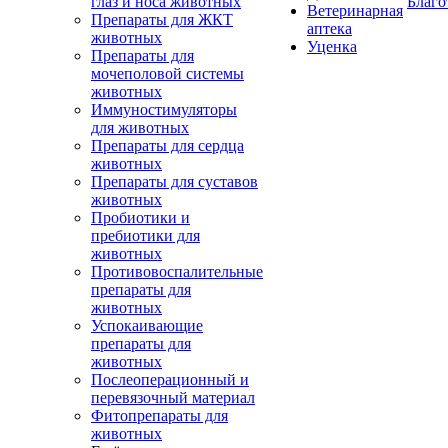
глаз и носа животных
Благо
Ветеринарная
Препараты для ЖКТ
аптека
животных
Уценка
Препараты для
мочеполовой системы
животных
Иммуностимуляторы
для животных
Препараты для сердца
животных
Препараты для суставов
животных
Пробиотики и
пребиотики для
животных
Противовоспалительные
препараты для
животных
Успокаивающие
препараты для
животных
Послеоперационный и
перевязочный материал
Фитопрепараты для
животных