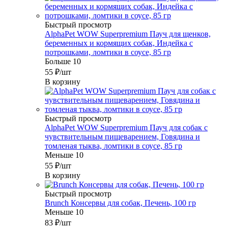
Быстрый просмотр
AlphaPet WOW Superpremium Пауч для щенков,
беременных и кормящих собак, Индейка с
потрошками, ломтики в соусе, 85 гр
Больше 10
55
₽
/шт
В корзину
Быстрый просмотр
AlphaPet WOW Superpremium Пауч для собак с
чувствительным пищеварением, Говядина и
томленая тыква, ломтики в соусе, 85 гр
Меньше 10
55
₽
/шт
В корзину
Быстрый просмотр
Brunch Консервы для собак, Печень, 100 гр
Меньше 10
83
₽
/шт