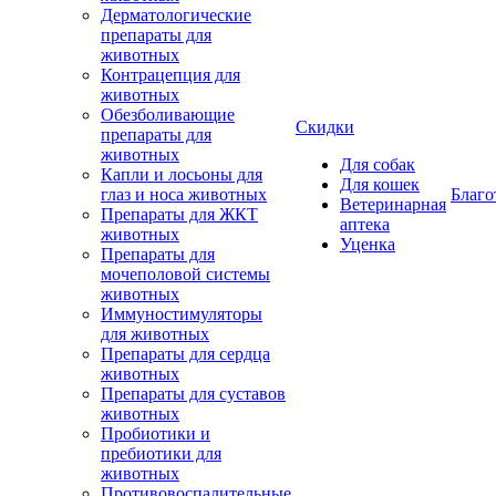
Дерматологические
препараты для
животных
Контрацепция для
животных
Обезболивающие
Скидки
препараты для
животных
Для собак
Капли и лосьоны для
Для кошек
глаз и носа животных
Благо
Ветеринарная
Препараты для ЖКТ
аптека
животных
Уценка
Препараты для
мочеполовой системы
животных
Иммуностимуляторы
для животных
Препараты для сердца
животных
Препараты для суставов
животных
Пробиотики и
пребиотики для
животных
Противовоспалительные