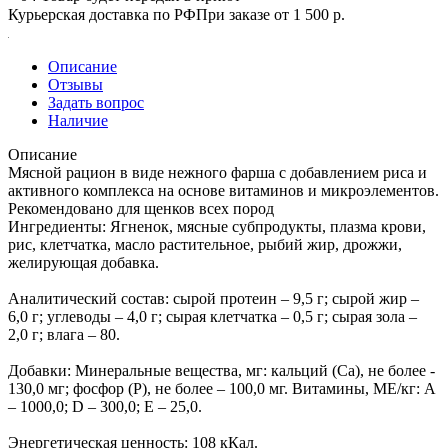
Курьерская доставка по РФ
При заказе от 1 500 р.
Описание
Отзывы
Задать вопрос
Наличие
Описание
Мясной рацион в виде нежного фарша с добавлением риса и
активного комплекса на основе витаминов и микроэлементов.
Рекомендовано для щенков всех пород
Ингредиенты: Ягненок, мясные субпродукты, плазма крови,
рис, клетчатка, масло растительное, рыбий жир, дрожжи,
желирующая добавка.
Аналитический состав: сырой протеин – 9,5 г; сырой жир –
6,0 г; углеводы – 4,0 г; сырая клетчатка – 0,5 г; сырая зола –
2,0 г; влага – 80.
Добавки: Минеральные вещества, мг: кальций (Са), не более -
130,0 мг; фосфор (Р), не более – 100,0 мг. Витамины, МЕ/кг: A
– 1000,0; D – 300,0; E – 25,0.
Энергетическая ценность: 108 кКал.