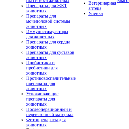
глаз и носа животных
Благо
Ветеринарная
Препараты для ЖКТ
аптека
животных
Уценка
Препараты для
мочеполовой системы
животных
Иммуностимуляторы
для животных
Препараты для сердца
животных
Препараты для суставов
животных
Пробиотики и
пребиотики для
животных
Противовоспалительные
препараты для
животных
Успокаивающие
препараты для
животных
Послеоперационный и
перевязочный материал
Фитопрепараты для
животных