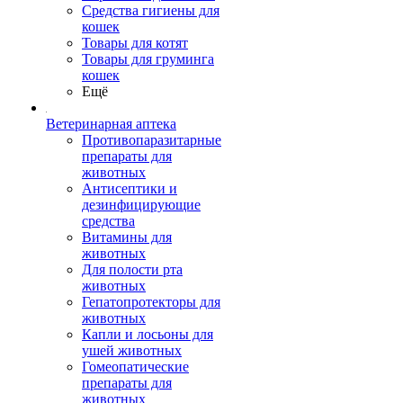
Средства гигиены для
кошек
Товары для котят
Товары для груминга
кошек
Ещё
Ветеринарная аптека
Противопаразитарные
препараты для
животных
Антисептики и
дезинфицирующие
средства
Витамины для
животных
Для полости рта
животных
Гепатопротекторы для
животных
Капли и лосьоны для
ушей животных
Гомеопатические
препараты для
животных