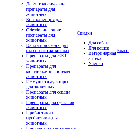
Дерматологические
препараты для
животных
Контрацепция для
животных
Обезболивающие
Скидки
препараты для
животных
Для собак
Капли и лосьоны для
Для кошек
глаз и носа животных
Благо
Ветеринарная
Препараты для ЖКТ
аптека
животных
Уценка
Препараты для
мочеполовой системы
животных
Иммуностимуляторы
для животных
Препараты для сердца
животных
Препараты для суставов
животных
Пробиотики и
пребиотики для
животных
Противовоспалительные