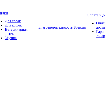
идки
Оплата и д
Для собак
Опла
Для кошек
Благотворительность
Бренды
доста
Ветеринарная
Гаран
аптека
товар
Уценка