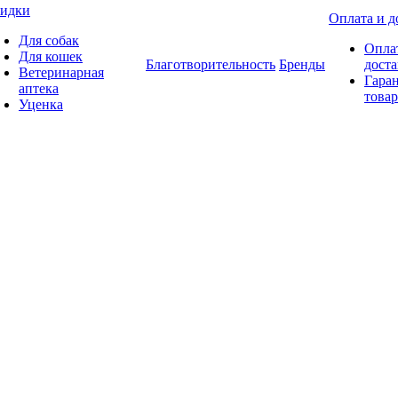
идки
Оплата и д
Для собак
Опла
Для кошек
Благотворительность
Бренды
доста
Ветеринарная
Гаран
аптека
товар
Уценка