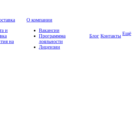
оставка
О компании
та и
Вакансии
Ещё
вка
Программма
Блог
Контакты
тия на
лояльности
Лицензии