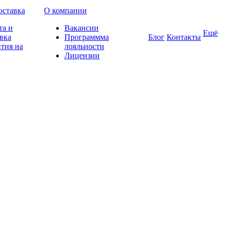
оставка
О компании
та и
Вакансии
Ещё
вка
Программма
Блог
Контакты
тия на
лояльности
Лицензии