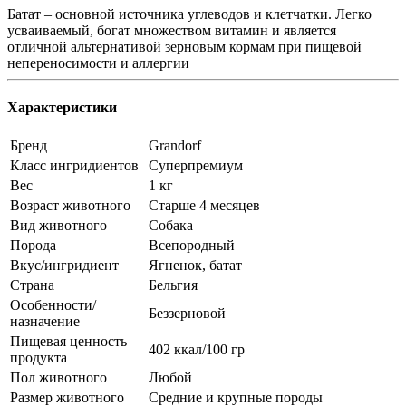
Батат – основной источника углеводов и клетчатки. Легко
усваиваемый, богат множеством витамин и является
отличной альтернативой зерновым кормам при пищевой
непереносимости и аллергии
Характеристики
Бренд
Grandorf
Класс ингридиентов
Суперпремиум
Вес
1 кг
Возраст животного
Старше 4 месяцев
Вид животного
Собака
Порода
Всепородный
Вкус/ингридиент
Ягненок, батат
Страна
Бельгия
Особенности/
Беззерновой
назначение
Пищевая ценность
402 ккал/100 гр
продукта
Пол животного
Любой
Размер животного
Средние и крупные породы