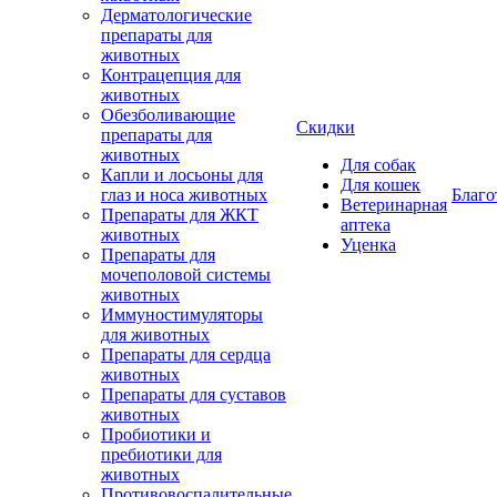
Дерматологические
препараты для
животных
Контрацепция для
животных
Обезболивающие
Скидки
препараты для
животных
Для собак
Капли и лосьоны для
Для кошек
глаз и носа животных
Благо
Ветеринарная
Препараты для ЖКТ
аптека
животных
Уценка
Препараты для
мочеполовой системы
животных
Иммуностимуляторы
для животных
Препараты для сердца
животных
Препараты для суставов
животных
Пробиотики и
пребиотики для
животных
Противовоспалительные