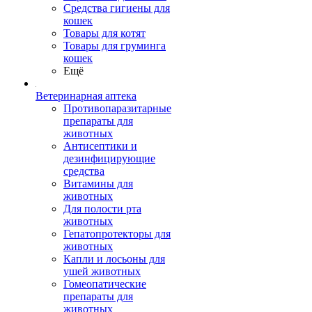
Средства гигиены для
кошек
Товары для котят
Товары для груминга
кошек
Ещё
Ветеринарная аптека
Противопаразитарные
препараты для
животных
Антисептики и
дезинфицирующие
средства
Витамины для
животных
Для полости рта
животных
Гепатопротекторы для
животных
Капли и лосьоны для
ушей животных
Гомеопатические
препараты для
животных