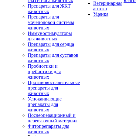
глаз и носа животных
Благо
Ветеринарная
Препараты для ЖКТ
аптека
животных
Уценка
Препараты для
мочеполовой системы
животных
Иммуностимуляторы
для животных
Препараты для сердца
животных
Препараты для суставов
животных
Пробиотики и
пребиотики для
животных
Противовоспалительные
препараты для
животных
Успокаивающие
препараты для
животных
Послеоперационный и
перевязочный материал
Фитопрепараты для
животных