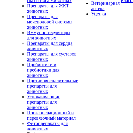
глаз и носа животных
Благо
Ветеринарная
Препараты для ЖКТ
аптека
животных
Уценка
Препараты для
мочеполовой системы
животных
Иммуностимуляторы
для животных
Препараты для сердца
животных
Препараты для суставов
животных
Пробиотики и
пребиотики для
животных
Противовоспалительные
препараты для
животных
Успокаивающие
препараты для
животных
Послеоперационный и
перевязочный материал
Фитопрепараты для
животных