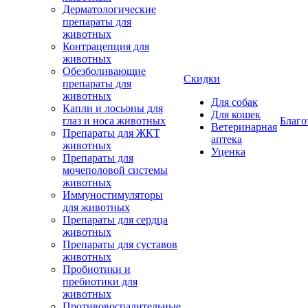
Дерматологические
препараты для
животных
Контрацепция для
животных
Обезболивающие
Скидки
препараты для
животных
Для собак
Капли и лосьоны для
Для кошек
глаз и носа животных
Благо
Ветеринарная
Препараты для ЖКТ
аптека
животных
Уценка
Препараты для
мочеполовой системы
животных
Иммуностимуляторы
для животных
Препараты для сердца
животных
Препараты для суставов
животных
Пробиотики и
пребиотики для
животных
Противовоспалительные