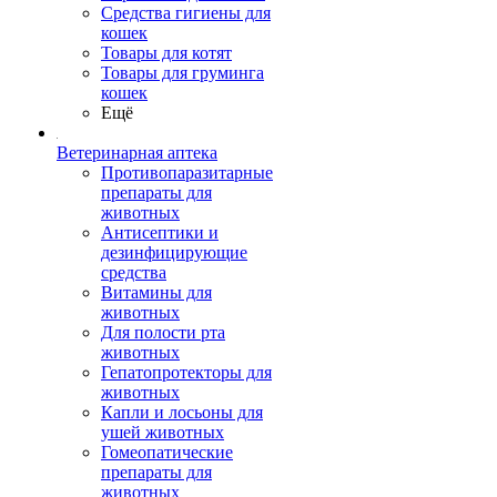
Средства гигиены для
кошек
Товары для котят
Товары для груминга
кошек
Ещё
Ветеринарная аптека
Противопаразитарные
препараты для
животных
Антисептики и
дезинфицирующие
средства
Витамины для
животных
Для полости рта
животных
Гепатопротекторы для
животных
Капли и лосьоны для
ушей животных
Гомеопатические
препараты для
животных