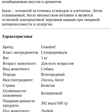
незабываемым вкусом и ароматом.
Батат – основной источника углеводов и клетчатки. Легко
усваиваемый, богат множеством витамин и является
отличной альтернативой зерновым кормам при пищевой
непереносимости и аллергии.
Характеристики
Бренд
Grandorf
Класс ингридиентов
Суперпремиум
Вес
1 кг
Возраст животного
Для всех возрастов
Вид животного
Собака
Порода
Всепородный
Вкус/ингридиент
Лосось, батат
Страна
Бельгия
Особенности/
Беззерновой
назначение
Пищевая ценность
392 ккал/100 гр
продукта
Пол животного
Любой