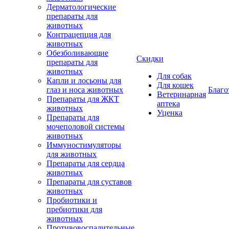
Дерматологические
препараты для
животных
Контрацепция для
животных
Обезболивающие
Скидки
препараты для
животных
Для собак
Капли и лосьоны для
Для кошек
глаз и носа животных
Благо
Ветеринарная
Препараты для ЖКТ
аптека
животных
Уценка
Препараты для
мочеполовой системы
животных
Иммуностимуляторы
для животных
Препараты для сердца
животных
Препараты для суставов
животных
Пробиотики и
пребиотики для
животных
Противовоспалительные