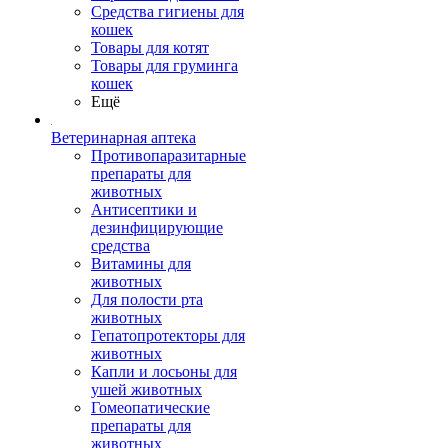
Средства гигиены для
кошек
Товары для котят
Товары для груминга
кошек
Ещё
Ветеринарная аптека
Противопаразитарные
препараты для
животных
Антисептики и
дезинфицирующие
средства
Витамины для
животных
Для полости рта
животных
Гепатопротекторы для
животных
Капли и лосьоны для
ушей животных
Гомеопатические
препараты для
животных