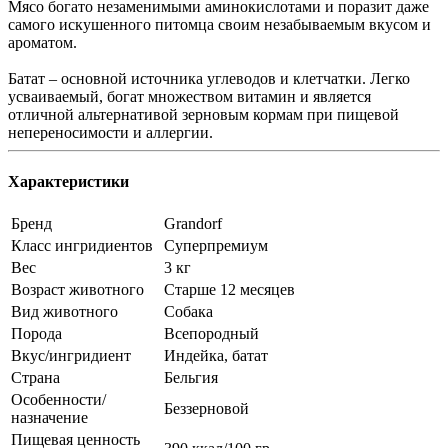
Мясо богато незаменимыми аминокислотами и поразит даже
самого искушенного питомца своим незабываемым вкусом и
ароматом.
Батат – основной источника углеводов и клетчатки. Легко
усваиваемый, богат множеством витамин и является
отличной альтернативой зерновым кормам при пищевой
непереносимости и аллергии.
Характеристики
Бренд
Grandorf
Класс ингридиентов
Суперпремиум
Вес
3 кг
Возраст животного
Старше 12 месяцев
Вид животного
Собака
Порода
Всепородный
Вкус/ингридиент
Индейка, батат
Страна
Бельгия
Особенности/
Беззерновой
назначение
Пищевая ценность