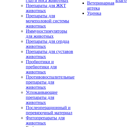
глаз и носа животных
Благо
Ветеринарная
Препараты для ЖКТ
аптека
животных
Уценка
Препараты для
мочеполовой системы
животных
Иммуностимуляторы
для животных
Препараты для сердца
животных
Препараты для суставов
животных
Пробиотики и
пребиотики для
животных
Противовоспалительные
препараты для
животных
Успокаивающие
препараты для
животных
Послеоперационный и
перевязочный материал
Фитопрепараты для
животных