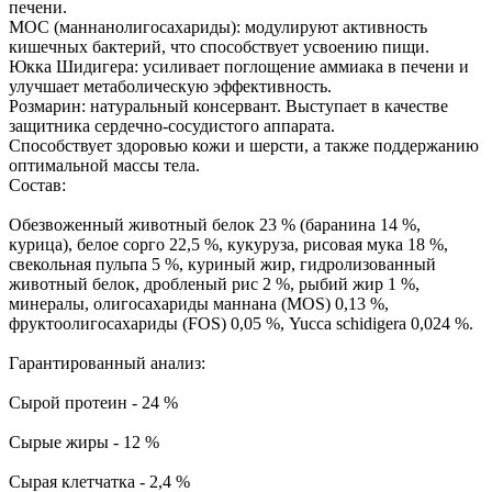
печени.
МОС (маннанолигосахариды): модулируют активность
кишечных бактерий, что способствует усвоению пищи.
Юкка Шидигера: усиливает поглощение аммиака в печени и
улучшает метаболическую эффективность.
Розмарин: натуральный консервант. Выступает в качестве
защитника сердечно-сосудистого аппарата.
Способствует здоровью кожи и шерсти, а также поддержанию
оптимальной массы тела.
Состав:
Обезвоженный животный белок 23 % (баранина 14 %,
курица), белое сорго 22,5 %, кукуруза, рисовая мука 18 %,
свекольная пульпа 5 %, куриный жир, гидролизованный
животный белок, дробленый рис 2 %, рыбий жир 1 %,
минералы, олигосахариды маннана (MOS) 0,13 %,
фруктоолигосахариды (FOS) 0,05 %, Yucca schidigera 0,024 %.
Гарантированный анализ:
Сырой протеин - 24 %
Сырые жиры - 12 %
Сырая клетчатка - 2,4 %