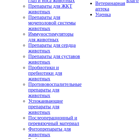
глаз и носа животных
Благо
Ветеринарная
Препараты для ЖКТ
аптека
животных
Уценка
Препараты для
мочеполовой системы
животных
Иммуностимуляторы
для животных
Препараты для сердца
животных
Препараты для суставов
животных
Пробиотики и
пребиотики для
животных
Противовоспалительные
препараты для
животных
Успокаивающие
препараты для
животных
Послеоперационный и
перевязочный материал
Фитопрепараты для
животных