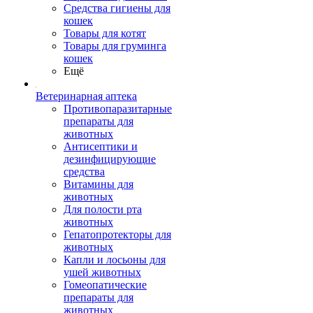
Средства гигиены для
кошек
Товары для котят
Товары для груминга
кошек
Ещё
Ветеринарная аптека
Противопаразитарные
препараты для
животных
Антисептики и
дезинфицирующие
средства
Витамины для
животных
Для полости рта
животных
Гепатопротекторы для
животных
Капли и лосьоны для
ушей животных
Гомеопатические
препараты для
животных