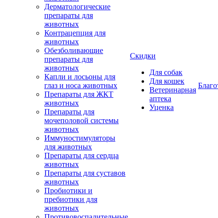
Дерматологические
препараты для
животных
Контрацепция для
животных
Обезболивающие
Скидки
препараты для
животных
Для собак
Капли и лосьоны для
Для кошек
глаз и носа животных
Благо
Ветеринарная
Препараты для ЖКТ
аптека
животных
Уценка
Препараты для
мочеполовой системы
животных
Иммуностимуляторы
для животных
Препараты для сердца
животных
Препараты для суставов
животных
Пробиотики и
пребиотики для
животных
Противовоспалительные