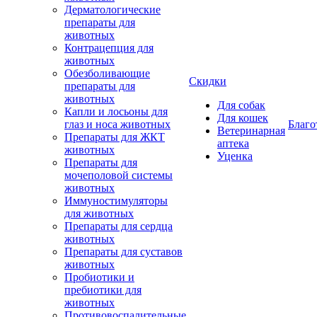
Дерматологические
препараты для
животных
Контрацепция для
животных
Обезболивающие
Скидки
препараты для
животных
Для собак
Капли и лосьоны для
Для кошек
глаз и носа животных
Благо
Ветеринарная
Препараты для ЖКТ
аптека
животных
Уценка
Препараты для
мочеполовой системы
животных
Иммуностимуляторы
для животных
Препараты для сердца
животных
Препараты для суставов
животных
Пробиотики и
пребиотики для
животных
Противовоспалительные