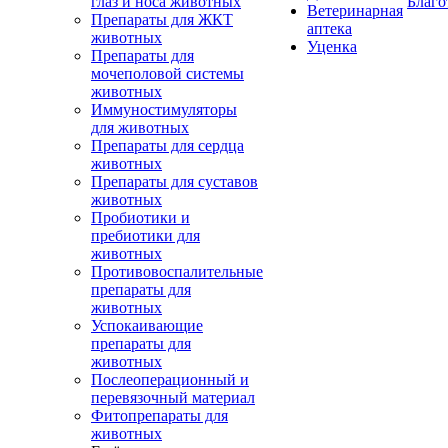
глаз и носа животных
Благо
Ветеринарная
Препараты для ЖКТ
аптека
животных
Уценка
Препараты для
мочеполовой системы
животных
Иммуностимуляторы
для животных
Препараты для сердца
животных
Препараты для суставов
животных
Пробиотики и
пребиотики для
животных
Противовоспалительные
препараты для
животных
Успокаивающие
препараты для
животных
Послеоперационный и
перевязочный материал
Фитопрепараты для
животных