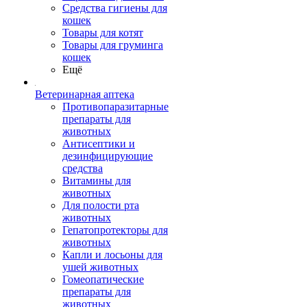
Средства гигиены для
кошек
Товары для котят
Товары для груминга
кошек
Ещё
Ветеринарная аптека
Противопаразитарные
препараты для
животных
Антисептики и
дезинфицирующие
средства
Витамины для
животных
Для полости рта
животных
Гепатопротекторы для
животных
Капли и лосьоны для
ушей животных
Гомеопатические
препараты для
животных