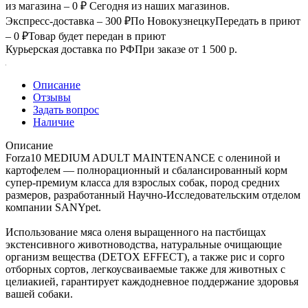
из магазина – 0 ₽
Сегодня из наших магазинов.
Экспресс-доставка – 300 ₽
По Новокузнецку
Передать в приют
– 0 ₽
Товар будет передан в приют
Курьерская доставка по РФ
При заказе от 1 500 р.
Описание
Отзывы
Задать вопрос
Наличие
Описание
Forza10 MEDIUM ADULT MAINTENANCE c олениной и
картофелем — полнорационный и сбалансированный корм
супер-премиум класса для взрослых собак, пород средних
размеров, разработанный Научно-Исследовательским отделом
компании SANYpet.
Использование мяса оленя выращенного на пастбищах
экстенсивного животноводства, натуральные очищающие
организм вещества (DETOX EFFECT), а также рис и сорго
отборных сортов, легкоусваиваемые также для животных с
целиакией, гарантирует каждодневное поддержание здоровья
вашей собаки.