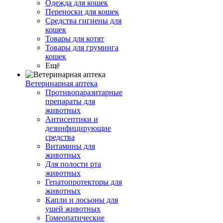
Одежда для кошек
Переноски для кошек
Средства гигиены для
кошек
Товары для котят
Товары для груминга
кошек
Ещё
Ветеринарная аптека
Противопаразитарные
препараты для
животных
Антисептики и
дезинфицирующие
средства
Витамины для
животных
Для полости рта
животных
Гепатопротекторы для
животных
Капли и лосьоны для
ушей животных
Гомеопатические