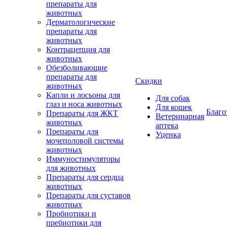
препараты для
животных
Дерматологические
препараты для
животных
Контрацепция для
животных
Обезболивающие
препараты для
Скидки
животных
Капли и лосьоны для
Для собак
глаз и носа животных
Для кошек
Благо
Препараты для ЖКТ
Ветеринарная
животных
аптека
Препараты для
Уценка
мочеполовой системы
животных
Иммуностимуляторы
для животных
Препараты для сердца
животных
Препараты для суставов
животных
Пробиотики и
пребиотики для