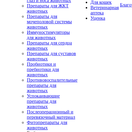
глаз и носа животных
Для кошек
Благо
Препараты для ЖКТ
Ветеринарная
животных
аптека
Препараты для
Уценка
мочеполовой системы
животных
Иммуностимуляторы
для животных
Препараты для сердца
животных
Препараты для суставов
животных
Пробиотики и
пребиотики для
животных
Противовоспалительные
препараты для
животных
Успокаивающие
препараты для
животных
Послеоперационный и
перевязочный материал
Фитопрепараты для
животных