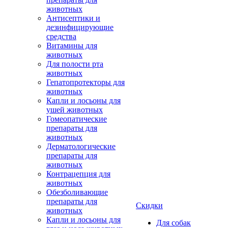
животных
Антисептики и
дезинфицирующие
средства
Витамины для
животных
Для полости рта
животных
Гепатопротекторы для
животных
Капли и лосьоны для
ушей животных
Гомеопатические
препараты для
животных
Дерматологические
препараты для
животных
Контрацепция для
животных
Обезболивающие
препараты для
Скидки
животных
Капли и лосьоны для
Для собак