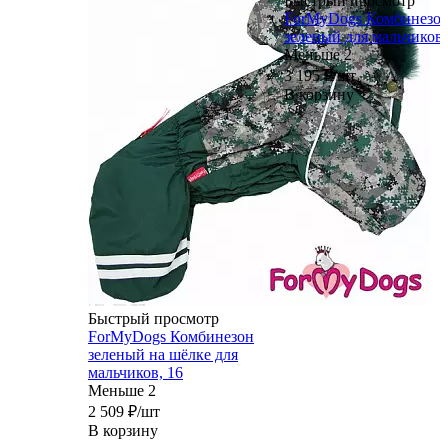
Быстрый просмотр
ForMyDogs Комбинезо
зеленый для мальчиков,
Меньше 2
3 195
₽
/шт
В корзину
Быстрый просмотр
ForMyDogs Комбинезон
зеленый на шёлке для
мальчиков, 16
Меньше 2
2 509
₽
/шт
В корзину