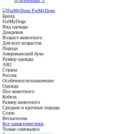
ForMyDogs
Бренд
ForMyDogs
Вид одежды
Дождевик
Возраст животного
Для всех возрастов
Порода
Американский були
Размер одежды
AB2
Страна
Россия
Особенности/назначение
Одежда
Пол животного
Кобель
Размер животного
Средние и крупные породы
Сезон
Весна/осень
Все характеристики
Только самовывоз