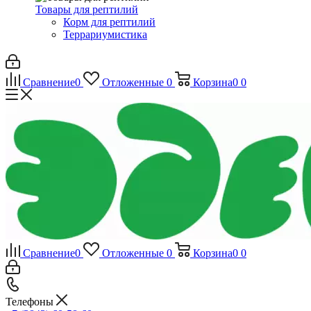
Товары для рептилий
Корм для рептилий
Террариумистика
Сравнение
0
Отложенные
0
Корзина
0
0
Сравнение
0
Отложенные
0
Корзина
0
0
Телефоны