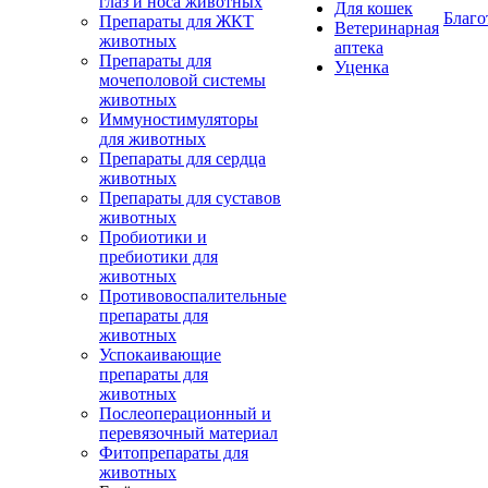
глаз и носа животных
Для кошек
Благо
Препараты для ЖКТ
Ветеринарная
животных
аптека
Препараты для
Уценка
мочеполовой системы
животных
Иммуностимуляторы
для животных
Препараты для сердца
животных
Препараты для суставов
животных
Пробиотики и
пребиотики для
животных
Противовоспалительные
препараты для
животных
Успокаивающие
препараты для
животных
Послеоперационный и
перевязочный материал
Фитопрепараты для
животных