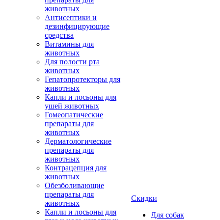
животных
Антисептики и
дезинфицирующие
средства
Витамины для
животных
Для полости рта
животных
Гепатопротекторы для
животных
Капли и лосьоны для
ушей животных
Гомеопатические
препараты для
животных
Дерматологические
препараты для
животных
Контрацепция для
животных
Обезболивающие
препараты для
Скидки
животных
Капли и лосьоны для
Для собак