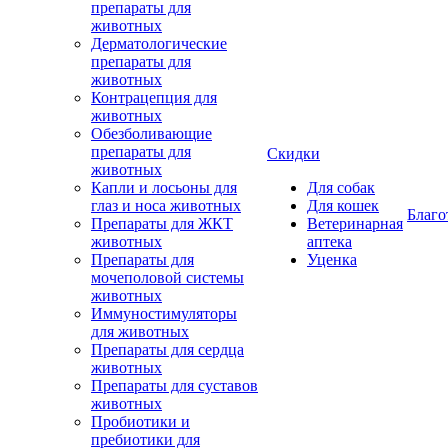
препараты для
животных
Дерматологические
препараты для
животных
Контрацепция для
животных
Обезболивающие
препараты для
Скидки
животных
Капли и лосьоны для
Для собак
глаз и носа животных
Для кошек
Благо
Препараты для ЖКТ
Ветеринарная
животных
аптека
Препараты для
Уценка
мочеполовой системы
животных
Иммуностимуляторы
для животных
Препараты для сердца
животных
Препараты для суставов
животных
Пробиотики и
пребиотики для