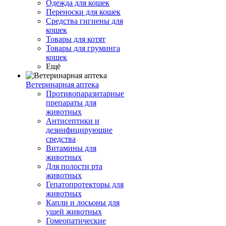
Одежда для кошек
Переноски для кошек
Средства гигиены для
кошек
Товары для котят
Товары для груминга
кошек
Ещё
Ветеринарная аптека
Противопаразитарные
препараты для
животных
Антисептики и
дезинфицирующие
средства
Витамины для
животных
Для полости рта
животных
Гепатопротекторы для
животных
Капли и лосьоны для
ушей животных
Гомеопатические