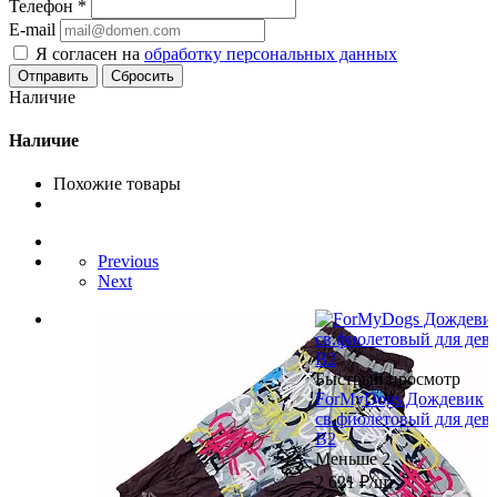
Телефон
*
E-mail
Я согласен на
обработку персональных данных
Сбросить
Наличие
Наличие
Похожие товары
Previous
Next
Быстрый просмотр
ForMyDogs Дождевик
св.фиолетовый для дево
B2
Меньше 2
2 621
₽
/шт