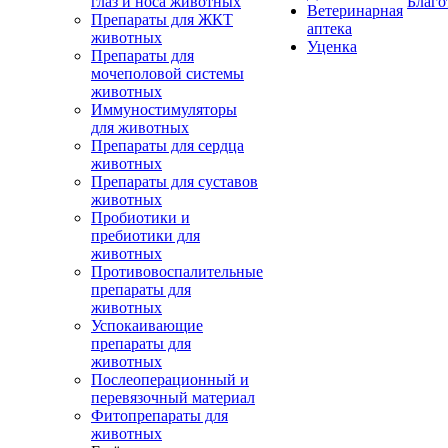
глаз и носа животных
Благо
Ветеринарная
Препараты для ЖКТ
аптека
животных
Уценка
Препараты для
мочеполовой системы
животных
Иммуностимуляторы
для животных
Препараты для сердца
животных
Препараты для суставов
животных
Пробиотики и
пребиотики для
животных
Противовоспалительные
препараты для
животных
Успокаивающие
препараты для
животных
Послеоперационный и
перевязочный материал
Фитопрепараты для
животных