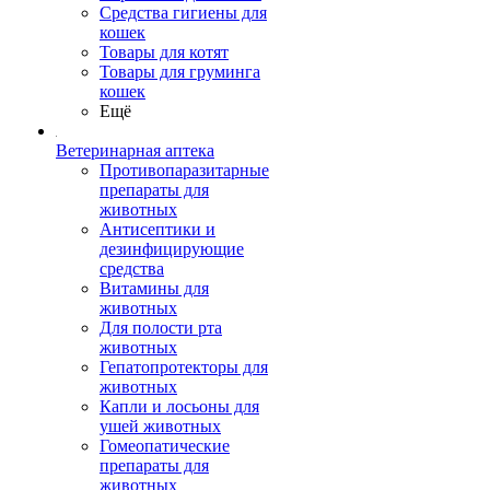
Средства гигиены для
кошек
Товары для котят
Товары для груминга
кошек
Ещё
Ветеринарная аптека
Противопаразитарные
препараты для
животных
Антисептики и
дезинфицирующие
средства
Витамины для
животных
Для полости рта
животных
Гепатопротекторы для
животных
Капли и лосьоны для
ушей животных
Гомеопатические
препараты для
животных