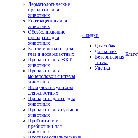
Дерматологические
препараты для
животных
Контрацепция для
животных
Обезболивающие
Скидки
препараты для
животных
Для собак
Капли и лосьоны для
Для кошек
глаз и носа животных
Благо
Ветеринарная
Препараты для ЖКТ
аптека
животных
Уценка
Препараты для
мочеполовой системы
животных
Иммуностимуляторы
для животных
Препараты для сердца
животных
Препараты для суставов
животных
Пробиотики и
пребиотики для
животных
Противовоспалительные