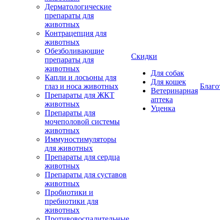
Дерматологические
препараты для
животных
Контрацепция для
животных
Обезболивающие
Скидки
препараты для
животных
Для собак
Капли и лосьоны для
Для кошек
глаз и носа животных
Благо
Ветеринарная
Препараты для ЖКТ
аптека
животных
Уценка
Препараты для
мочеполовой системы
животных
Иммуностимуляторы
для животных
Препараты для сердца
животных
Препараты для суставов
животных
Пробиотики и
пребиотики для
животных
Противовоспалительные