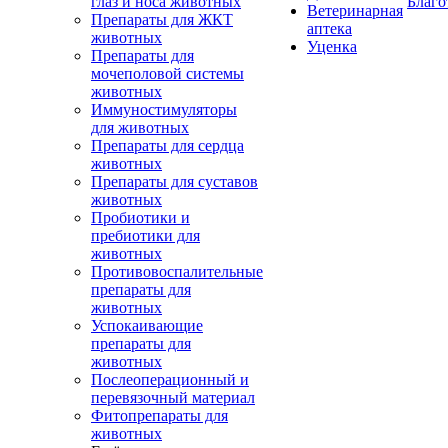
глаз и носа животных
Благо
Ветеринарная
Препараты для ЖКТ
аптека
животных
Уценка
Препараты для
мочеполовой системы
животных
Иммуностимуляторы
для животных
Препараты для сердца
животных
Препараты для суставов
животных
Пробиотики и
пребиотики для
животных
Противовоспалительные
препараты для
животных
Успокаивающие
препараты для
животных
Послеоперационный и
перевязочный материал
Фитопрепараты для
животных