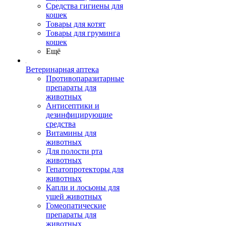
Средства гигиены для
кошек
Товары для котят
Товары для груминга
кошек
Ещё
Ветеринарная аптека
Противопаразитарные
препараты для
животных
Антисептики и
дезинфицирующие
средства
Витамины для
животных
Для полости рта
животных
Гепатопротекторы для
животных
Капли и лосьоны для
ушей животных
Гомеопатические
препараты для
животных