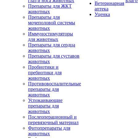
глаз и носа животных
Благо
Ветеринарная
Препараты для ЖКТ
аптека
животных
Уценка
Препараты для
мочеполовой системы
животных
Иммуностимуляторы
для животных
Препараты для сердца
животных
Препараты для суставов
животных
Пробиотики и
пребиотики для
животных
Противовоспалительные
препараты для
животных
Успокаивающие
препараты для
животных
Послеоперационный и
перевязочный материал
Фитопрепараты для
животных