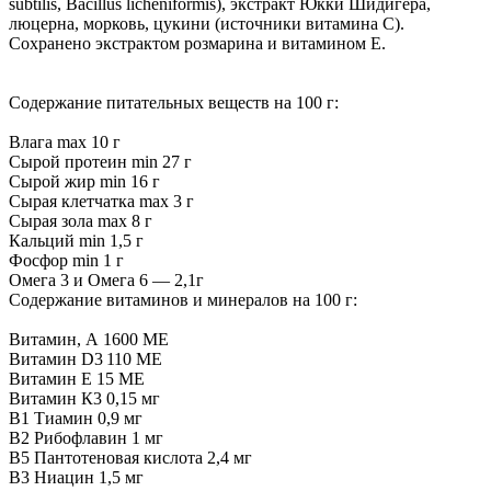
subtilis, Bacillus licheniformis), экстракт Юкки Шидигера,
люцерна, морковь, цукини (источники витамина С).
Сохранено экстрактом розмарина и витамином Е.
Содержание питательных веществ на 100 г:
Влага max 10 г
Сырой протеин min 27 г
Сырой жир min 16 г
Сырая клетчатка max 3 г
Сырая зола max 8 г
Кальций min 1,5 г
Фосфор min 1 г
Омега 3 и Омега 6 — 2,1г
Содержание витаминов и минералов на 100 г:
Витамин, А 1600 МЕ
Витамин D3 110 МЕ
Витамин Е 15 МЕ
Витамин К3 0,15 мг
В1 Тиамин 0,9 мг
В2 Рибофлавин 1 мг
В5 Пантотеновая кислота 2,4 мг
В3 Ниацин 1,5 мг