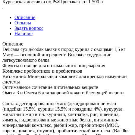
Курьерская доставка по РФ
При заказе от 1 500 р.
Описание
Отзывы
Задать вопрос
Наличие
Описание
Delicana сух.д/собак мелких пород курица с овощами 1,5 кг
Мясо — основной ингредиент. Высокое содержание
легкоусвояемого белка
Фрукты и овощи для оптимального пищеварения
Комплекс пробиотиков и пребиотиков
Витаминно-Минеральный комплекс для крепкой иммунной
системы
Оптимальное сочетание питательных веществ
Омега 3 и Омега 6 для здоровой кожи и блестящей шерсти
Состав: дегидрированное мясо (дегидрированное мясо
(индейки 15,5%, курицы 15,5% и говядины 4%), кукуруза,
животный жир в т.ч. куриный, клетчатка, рис, пшеница,
ячмень, гидролизованные животные белки, витаминно-
минеральный комплекс, рыбий жир, пребиотики (MOC,
корень цикория, инулин), пробиотический комплекс (Bacillus