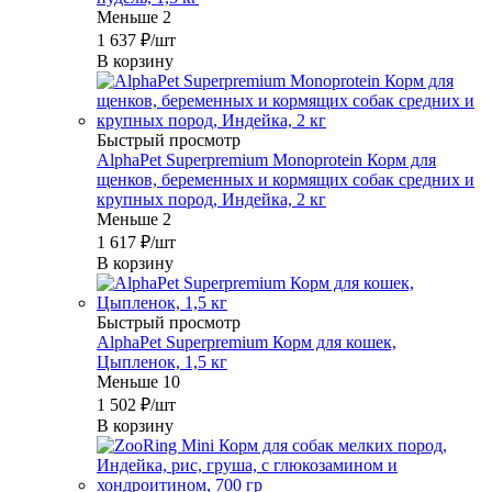
Меньше 2
1 637
₽
/шт
В корзину
Быстрый просмотр
AlphaPet Superpremium Monoprotein Корм для
щенков, беременных и кормящих собак средних и
крупных пород, Индейка, 2 кг
Меньше 2
1 617
₽
/шт
В корзину
Быстрый просмотр
AlphaPet Superpremium Корм для кошек,
Цыпленок, 1,5 кг
Меньше 10
1 502
₽
/шт
В корзину