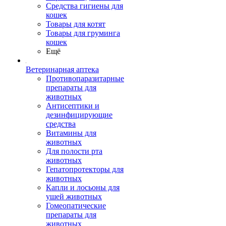
Средства гигиены для
кошек
Товары для котят
Товары для груминга
кошек
Ещё
Ветеринарная аптека
Противопаразитарные
препараты для
животных
Антисептики и
дезинфицирующие
средства
Витамины для
животных
Для полости рта
животных
Гепатопротекторы для
животных
Капли и лосьоны для
ушей животных
Гомеопатические
препараты для
животных