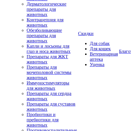
Дерматологические
препараты для
животных
Контрацепция для
животных
Обезболивающие
Скидки
препараты для
животных
Для собак
Капли и лосьоны для
Для кошек
глаз и носа животных
Благо
Ветеринарная
Препараты для ЖКТ
аптека
животных
Уценка
Препараты для
мочеполовой системы
животных
Иммуностимуляторы
для животных
Препараты для сердца
животных
Препараты для суставов
животных
Пробиотики и
пребиотики для
животных
Противовоспалительные