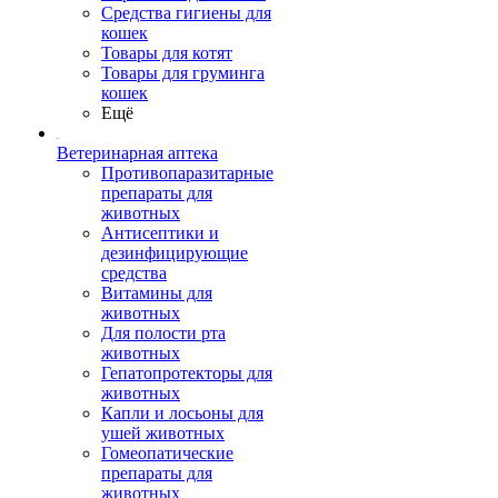
Средства гигиены для
кошек
Товары для котят
Товары для груминга
кошек
Ещё
Ветеринарная аптека
Противопаразитарные
препараты для
животных
Антисептики и
дезинфицирующие
средства
Витамины для
животных
Для полости рта
животных
Гепатопротекторы для
животных
Капли и лосьоны для
ушей животных
Гомеопатические
препараты для
животных