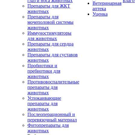
глаз и носа животных
Благо
Ветеринарная
Препараты для ЖКТ
аптека
животных
Уценка
Препараты для
мочеполовой системы
животных
Иммуностимуляторы
для животных
Препараты для сердца
животных
Препараты для суставов
животных
Пробиотики и
пребиотики для
животных
Противовоспалительные
препараты для
животных
Успокаивающие
препараты для
животных
Послеоперационный и
перевязочный материал
Фитопрепараты для
животных