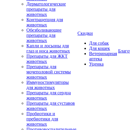
Дерматологические
препараты для
животных
Контрацепция для
животных
Обезболивающие
Скидки
препараты для
животных
Для собак
Капли и лосьоны для
Для кошек
глаз и носа животных
Благо
Ветеринарная
Препараты для ЖКТ
аптека
животных
Уценка
Препараты для
мочеполовой системы
животных
Иммуностимуляторы
для животных
Препараты для сердца
животных
Препараты для суставов
животных
Пробиотики и
пребиотики для
животных
Противовоспалительные