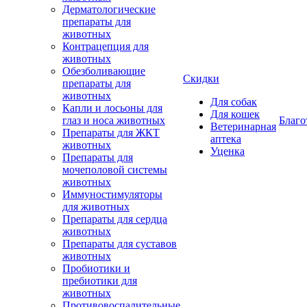
Дерматологические
препараты для
животных
Контрацепция для
животных
Обезболивающие
Скидки
препараты для
животных
Для собак
Капли и лосьоны для
Для кошек
глаз и носа животных
Благо
Ветеринарная
Препараты для ЖКТ
аптека
животных
Уценка
Препараты для
мочеполовой системы
животных
Иммуностимуляторы
для животных
Препараты для сердца
животных
Препараты для суставов
животных
Пробиотики и
пребиотики для
животных
Противовоспалительные