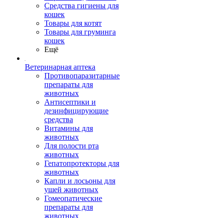
Средства гигиены для
кошек
Товары для котят
Товары для груминга
кошек
Ещё
Ветеринарная аптека
Противопаразитарные
препараты для
животных
Антисептики и
дезинфицирующие
средства
Витамины для
животных
Для полости рта
животных
Гепатопротекторы для
животных
Капли и лосьоны для
ушей животных
Гомеопатические
препараты для
животных