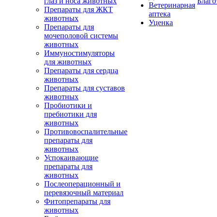
глаз и носа животных
Благо
Ветеринарная
Препараты для ЖКТ
аптека
животных
Уценка
Препараты для
мочеполовой системы
животных
Иммуностимуляторы
для животных
Препараты для сердца
животных
Препараты для суставов
животных
Пробиотики и
пребиотики для
животных
Противовоспалительные
препараты для
животных
Успокаивающие
препараты для
животных
Послеоперационный и
перевязочный материал
Фитопрепараты для
животных