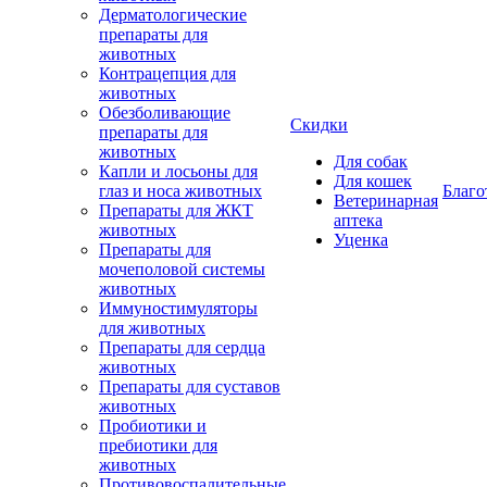
Дерматологические
препараты для
животных
Контрацепция для
животных
Обезболивающие
Скидки
препараты для
животных
Для собак
Капли и лосьоны для
Для кошек
глаз и носа животных
Благо
Ветеринарная
Препараты для ЖКТ
аптека
животных
Уценка
Препараты для
мочеполовой системы
животных
Иммуностимуляторы
для животных
Препараты для сердца
животных
Препараты для суставов
животных
Пробиотики и
пребиотики для
животных
Противовоспалительные