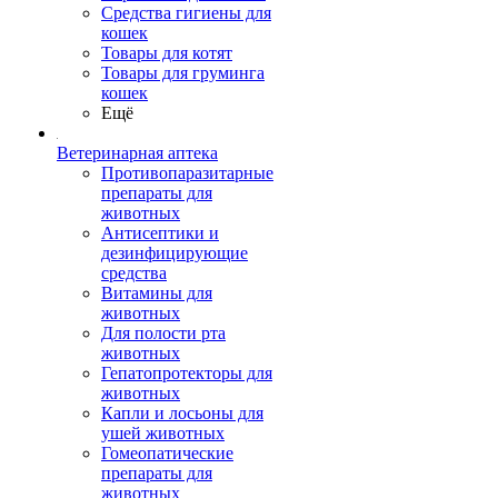
Средства гигиены для
кошек
Товары для котят
Товары для груминга
кошек
Ещё
Ветеринарная аптека
Противопаразитарные
препараты для
животных
Антисептики и
дезинфицирующие
средства
Витамины для
животных
Для полости рта
животных
Гепатопротекторы для
животных
Капли и лосьоны для
ушей животных
Гомеопатические
препараты для
животных