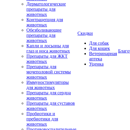
Дерматологические
препараты для
животных
Контрацепция для
животных
Обезболивающие
Скидки
препараты для
животных
Для собак
Капли и лосьоны для
Для кошек
глаз и носа животных
Благо
Ветеринарная
Препараты для ЖКТ
аптека
животных
Уценка
Препараты для
мочеполовой системы
животных
Иммуностимуляторы
для животных
Препараты для сердца
животных
Препараты для суставов
животных
Пробиотики и
пребиотики для
животных
Противовоспалительные