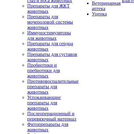
глаз и носа животных
Благо
Ветеринарная
Препараты для ЖКТ
аптека
животных
Уценка
Препараты для
мочеполовой системы
животных
Иммуностимуляторы
для животных
Препараты для сердца
животных
Препараты для суставов
животных
Пробиотики и
пребиотики для
животных
Противовоспалительные
препараты для
животных
Успокаивающие
препараты для
животных
Послеоперационный и
перевязочный материал
Фитопрепараты для
животных