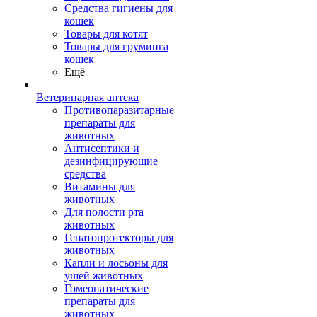
Средства гигиены для
кошек
Товары для котят
Товары для груминга
кошек
Ещё
Ветеринарная аптека
Противопаразитарные
препараты для
животных
Антисептики и
дезинфицирующие
средства
Витамины для
животных
Для полости рта
животных
Гепатопротекторы для
животных
Капли и лосьоны для
ушей животных
Гомеопатические
препараты для
животных