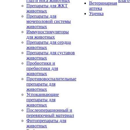
глаз и носа животных
Благо
Ветеринарная
Препараты для ЖКТ
аптека
животных
Уценка
Препараты для
мочеполовой системы
животных
Иммуностимуляторы
для животных
Препараты для сердца
животных
Препараты для суставов
животных
Пробиотики и
пребиотики для
животных
Противовоспалительные
препараты для
животных
Успокаивающие
препараты для
животных
Послеоперационный и
перевязочный материал
Фитопрепараты для
животных