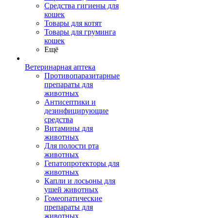
Средства гигиены для
кошек
Товары для котят
Товары для груминга
кошек
Ещё
Ветеринарная аптека
Противопаразитарные
препараты для
животных
Антисептики и
дезинфицирующие
средства
Витамины для
животных
Для полости рта
животных
Гепатопротекторы для
животных
Капли и лосьоны для
ушей животных
Гомеопатические
препараты для
животных