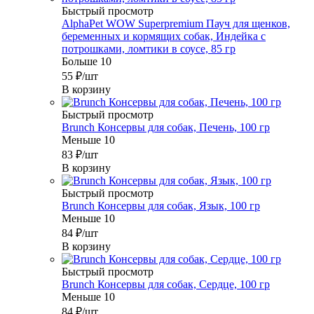
Быстрый просмотр
AlphaPet WOW Superpremium Пауч для щенков,
беременных и кормящих собак, Индейка с
потрошками, ломтики в соусе, 85 гр
Больше 10
55
₽
/шт
В корзину
Быстрый просмотр
Brunch Консервы для собак, Печень, 100 гр
Меньше 10
83
₽
/шт
В корзину
Быстрый просмотр
Brunch Консервы для собак, Язык, 100 гр
Меньше 10
84
₽
/шт
В корзину
Быстрый просмотр
Brunch Консервы для собак, Сердце, 100 гр
Меньше 10
84
₽
/шт