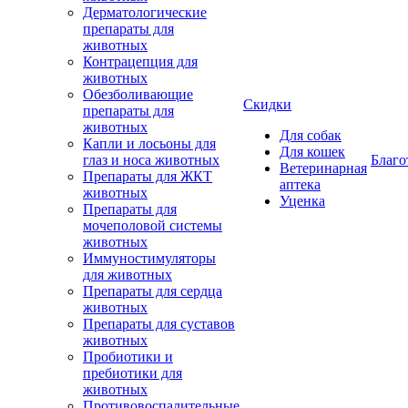
Дерматологические
препараты для
животных
Контрацепция для
животных
Обезболивающие
Скидки
препараты для
животных
Для собак
Капли и лосьоны для
Для кошек
глаз и носа животных
Благо
Ветеринарная
Препараты для ЖКТ
аптека
животных
Уценка
Препараты для
мочеполовой системы
животных
Иммуностимуляторы
для животных
Препараты для сердца
животных
Препараты для суставов
животных
Пробиотики и
пребиотики для
животных
Противовоспалительные