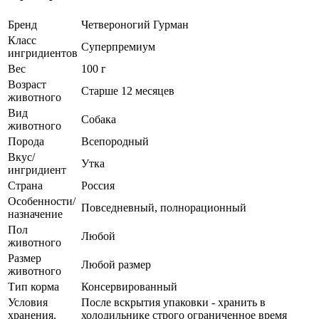
Бренд
Четвероногий Гурман
Класс
Суперпремиум
ингридиентов
Вес
100 г
Возраст
Старше 12 месяцев
животного
Вид
Собака
животного
Порода
Всепородный
Вкус/
Утка
ингридиент
Страна
Россия
Особенности/
Повседневный, полнорационный
назначение
Пол
Любой
животного
Размер
Любой размер
животного
Тип корма
Консервированный
Условия
После вскрытия упаковки - хранить в
хранения.
холодильнике строго ограниченное время