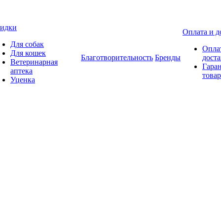
идки
Оплата и д
Для собак
Опла
Для кошек
Благотворительность
Бренды
доста
Ветеринарная
Гаран
аптека
товар
Уценка