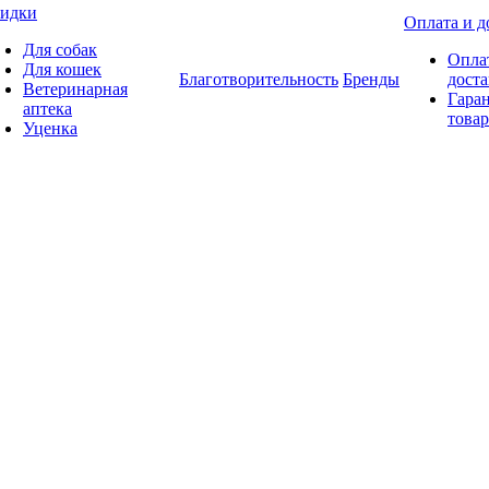
идки
Оплата и д
Для собак
Опла
Для кошек
Благотворительность
Бренды
доста
Ветеринарная
Гаран
аптека
товар
Уценка