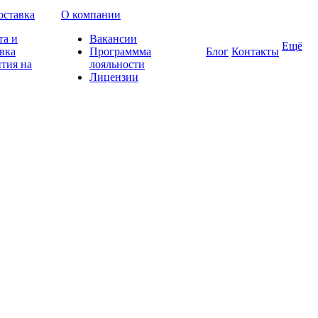
оставка
О компании
та и
Вакансии
Ещё
вка
Программма
Блог
Контакты
тия на
лояльности
Лицензии