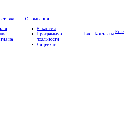
оставка
О компании
та и
Вакансии
Ещё
вка
Программма
Блог
Контакты
тия на
лояльности
Лицензии