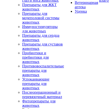
глаз и носа животных
Благо
Ветеринарная
Препараты для ЖКТ
аптека
животных
Уценка
Препараты для
мочеполовой системы
животных
Иммуностимуляторы
для животных
Препараты для сердца
животных
Препараты для суставов
животных
Пробиотики и
пребиотики для
животных
Противовоспалительные
препараты для
животных
Успокаивающие
препараты для
животных
Послеоперационный и
перевязочный материал
Фитопрепараты для
животных