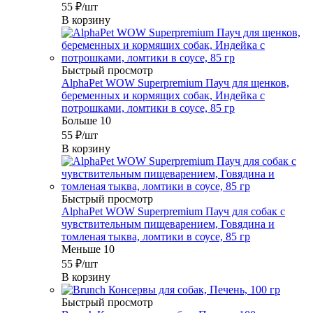
55
₽
/шт
В корзину
Быстрый просмотр
AlphaPet WOW Superpremium Пауч для щенков,
беременных и кормящих собак, Индейка с
потрошками, ломтики в соусе, 85 гр
Больше 10
55
₽
/шт
В корзину
Быстрый просмотр
AlphaPet WOW Superpremium Пауч для собак с
чувствительным пищеварением, Говядина и
томленая тыква, ломтики в соусе, 85 гр
Меньше 10
55
₽
/шт
В корзину
Быстрый просмотр