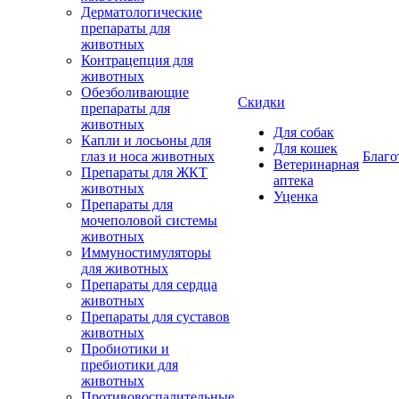
Дерматологические
препараты для
животных
Контрацепция для
животных
Обезболивающие
Скидки
препараты для
животных
Для собак
Капли и лосьоны для
Для кошек
глаз и носа животных
Благо
Ветеринарная
Препараты для ЖКТ
аптека
животных
Уценка
Препараты для
мочеполовой системы
животных
Иммуностимуляторы
для животных
Препараты для сердца
животных
Препараты для суставов
животных
Пробиотики и
пребиотики для
животных
Противовоспалительные