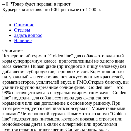
– 0 ₽
Товар будет передан в приют
Курьерская доставка по РФ
При заказе от 1 500 р.
Описание
Отзывы
Задать вопрос
Наличие
Описание
Четвероногий гурман “Golden line” для собак – это влажный
корм суперпремиум класса, приготовленный из одного вида
мяса качества Human grade (пригодного в пищу человеку) без
добавления субпродуктов, зерновых и сои. Корм полностью
натуральный – в его составе нет искусственных красителей,
ароматизаторов, усилителей вкуса и ГМО.Открыв баночку, вы
увидите крупно нарезанное сочное филе. “Golden line” – это
98% настоящего мяса в натуральном ароматном желе.“Golden
line” подходит для собак всех пород для ежедневного
кормления или как дополнение к основному рациону. При
этом рекомендуется смешивать консервы с “Моментальными
кашами” Четвероногий гурман. Помимо этого корма “Golden
line” подходят для питомцев, которым показана строгая или
монобелковая диета в связи с аллергией или проблемами
чувствительного пищеварения.Состав: кролик, вода,