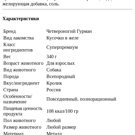
желирующая добавка, соль.
Характеристики
Бренд
Четвероногий Гурман
Вид лакомства
Кусочки в желе
Класс
Суперпремиум
ингридиентов
Вес
340 г
Возраст животного
Для взрослых
Вид животного
Собака
Порода
Всепородный
Вкус/ингридиент
Кролик
Страна
Россия
Особенности/
Повседневный, полнорационный
назначение
Пищевая ценность
108 ккал/100 гр
продукта
Пол животного
Любой
Размер животного
Любой размер
Материал
Металл