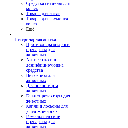
Средства гигиены для
кошек
Товары для котят
Товары для груминга
кошек
Ещё
Ветеринарная аптека
Противопаразитарные
препараты для
животных
Антисептики и
дезинфицирующие
средства
Витамины для
животных
Для полости рта
животных
Гепатопротекторы для
животных
Капли и лосьоны для
ушей животных
Гомеопатические
препараты для
животных