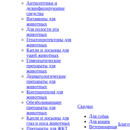
Антисептики и
дезинфицирующие
средства
Витамины для
животных
Для полости рта
животных
Гепатопротекторы для
животных
Капли и лосьоны для
ушей животных
Гомеопатические
препараты для
животных
Дерматологические
препараты для
животных
Контрацепция для
животных
Обезболивающие
Скидки
препараты для
животных
Для собак
Капли и лосьоны для
Для кошек
глаз и носа животных
Благо
Ветеринарная
Препараты для ЖКТ