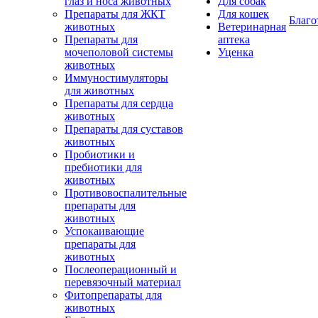
глаз и носа животных
Для собак
Препараты для ЖКТ
Для кошек
Благо
животных
Ветеринарная
Препараты для
аптека
мочеполовой системы
Уценка
животных
Иммуностимуляторы
для животных
Препараты для сердца
животных
Препараты для суставов
животных
Пробиотики и
пребиотики для
животных
Противовоспалительные
препараты для
животных
Успокаивающие
препараты для
животных
Послеоперационный и
перевязочный материал
Фитопрепараты для
животных