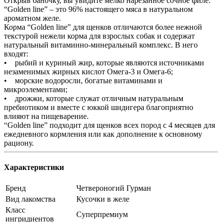
Открыв баночку, вы увидите мелко нарезанное сочное филе.
“Golden line” – это 96% настоящего мяса в натуральном
ароматном желе.
Корма “Golden line” для щенков отличаются более нежной
текстурой нежели корма для взрослых собак и содержат
натуральный витаминно-минеральный комплекс. В него
входят:
• рыбий и куриный жир, которые являются источниками
незаменимых жирных кислот Омега-3 и Омега-6;
• морские водоросли, богатые витаминами и
микроэлементами;
• дрожжи, которые служат отличным натуральным
пребиотиком и вместе с юккой шидигера благоприятно
влияют на пищеварение.
“Golden line” подходит для щенков всех пород с 4 месяцев для
ежедневного кормления или как дополнение к основному
рациону.
Характеристики
Бренд
Четвероногий Гурман
Вид лакомства
Кусочки в желе
Класс
Суперпремиум
ингридиентов