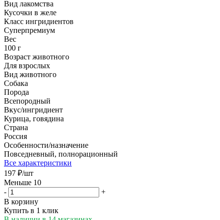
Вид лакомства
Кусочки в желе
Класс ингридиентов
Суперпремиум
Вес
100 г
Возраст животного
Для взрослых
Вид животного
Собака
Порода
Всепородный
Вкус/ингридиент
Курица, говядина
Страна
Россия
Особенности/назначение
Повседневный, полнорационный
Все характеристики
197
₽
/шт
Меньше 10
-
+
В корзину
Купить в 1 клик
В наличии
в 14 магазинах