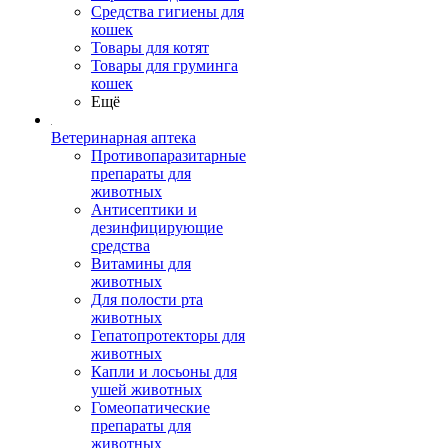
Средства гигиены для
кошек
Товары для котят
Товары для груминга
кошек
Ещё
Ветеринарная аптека
Противопаразитарные
препараты для
животных
Антисептики и
дезинфицирующие
средства
Витамины для
животных
Для полости рта
животных
Гепатопротекторы для
животных
Капли и лосьоны для
ушей животных
Гомеопатические
препараты для
животных