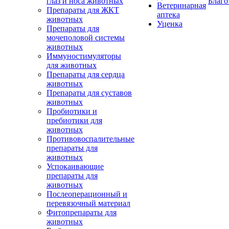
глаз и носа животных
Благо
Ветеринарная
Препараты для ЖКТ
аптека
животных
Уценка
Препараты для
мочеполовой системы
животных
Иммуностимуляторы
для животных
Препараты для сердца
животных
Препараты для суставов
животных
Пробиотики и
пребиотики для
животных
Противовоспалительные
препараты для
животных
Успокаивающие
препараты для
животных
Послеоперационный и
перевязочный материал
Фитопрепараты для
животных