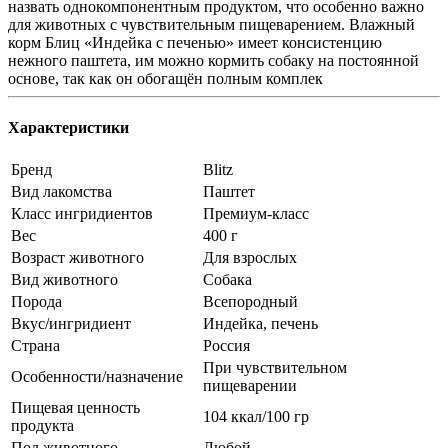
назвать однокомпонентным продуктом, что особенно важно
для животных с чувствительным пищеварением. Влажный
корм Блиц «Индейка с печенью» имеет консистенцию
нежного паштета, им можно кормить собаку на постоянной
основе, так как он обогащён полным комплек
Характеристики
Бренд
Blitz
Вид лакомства
Паштет
Класс ингридиентов
Премиум-класс
Вес
400 г
Возраст животного
Для взрослых
Вид животного
Собака
Порода
Всепородный
Вкус/ингридиент
Индейка, печень
Страна
Россия
При чувствительном
Особенности/назначение
пищеварении
Пищевая ценность
104 ккал/100 гр
продукта
Пол животного
Любой