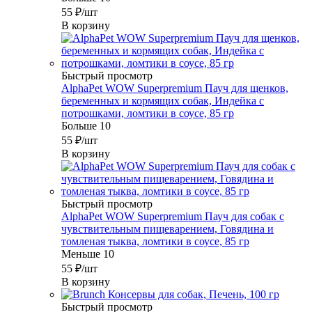
55
₽
/шт
В корзину
Быстрый просмотр
AlphaPet WOW Superpremium Пауч для щенков,
беременных и кормящих собак, Индейка с
потрошками, ломтики в соусе, 85 гр
Больше 10
55
₽
/шт
В корзину
Быстрый просмотр
AlphaPet WOW Superpremium Пауч для собак с
чувствительным пищеварением, Говядина и
томленая тыква, ломтики в соусе, 85 гр
Меньше 10
55
₽
/шт
В корзину
Быстрый просмотр