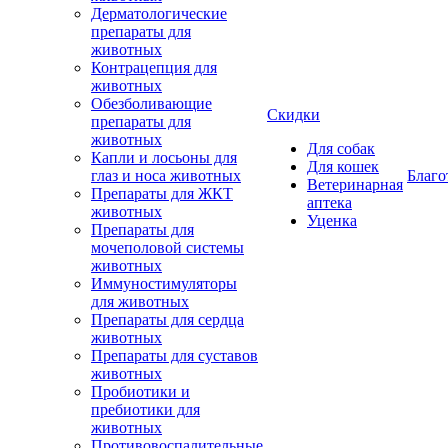
Дерматологические
препараты для
животных
Контрацепция для
животных
Обезболивающие
Скидки
препараты для
животных
Для собак
Капли и лосьоны для
Для кошек
глаз и носа животных
Благо
Ветеринарная
Препараты для ЖКТ
аптека
животных
Уценка
Препараты для
мочеполовой системы
животных
Иммуностимуляторы
для животных
Препараты для сердца
животных
Препараты для суставов
животных
Пробиотики и
пребиотики для
животных
Противовоспалительные