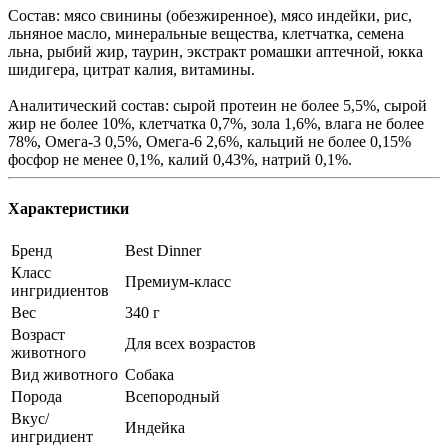
Состав: мясо свинины (обезжиренное), мясо индейки, рис,
льняное масло, минеральные вещества, клетчатка, семена
льна, рыбий жир, таурин, экстракт ромашки аптечной, юкка
шидигера, цитрат калия, витамины.
Аналитический состав: сырой протеин не более 5,5%, сырой
жир не более 10%, клетчатка 0,7%, зола 1,6%, влага не более
78%, Омега-3 0,5%, Омега-6 2,6%, кальций не более 0,15%
фосфор не менее 0,1%, калий 0,43%, натрий 0,1%.
Характеристики
Бренд
Best Dinner
Класс
Премиум-класс
ингридиентов
Вес
340 г
Возраст
Для всех возрастов
животного
Вид животного
Собака
Порода
Всепородный
Вкус/
Индейка
ингридиент