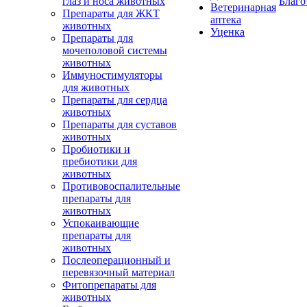
глаз и носа животных
Благо
Ветеринарная
Препараты для ЖКТ
аптека
животных
Уценка
Препараты для
мочеполовой системы
животных
Иммуностимуляторы
для животных
Препараты для сердца
животных
Препараты для суставов
животных
Пробиотики и
пребиотики для
животных
Противовоспалительные
препараты для
животных
Успокаивающие
препараты для
животных
Послеоперационный и
перевязочный материал
Фитопрепараты для
животных