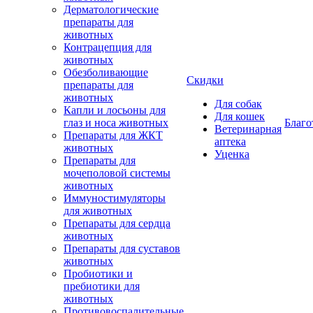
Дерматологические
препараты для
животных
Контрацепция для
животных
Обезболивающие
Скидки
препараты для
животных
Для собак
Капли и лосьоны для
Для кошек
глаз и носа животных
Благо
Ветеринарная
Препараты для ЖКТ
аптека
животных
Уценка
Препараты для
мочеполовой системы
животных
Иммуностимуляторы
для животных
Препараты для сердца
животных
Препараты для суставов
животных
Пробиотики и
пребиотики для
животных
Противовоспалительные