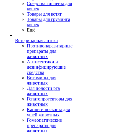
Средства гигиены для
кошек
Товары для котят
Товары для груминга
кошек
Ещё
Ветеринарная аптека
Противопаразитарные
препараты для
животных
Антисептики и
дезинфицирующие
средства
Витамины для
животных
Для полости рта
животных
Гепатопротекторы для
животных
Капли и лосьоны для
ушей животных
Гомеопатические
препараты для
животных