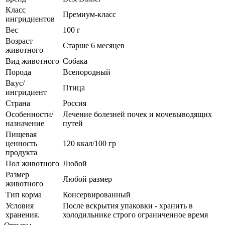
Класс
Премиум-класс
ингридиентов
Вес
100 г
Возраст
Старше 6 месяцев
животного
Вид животного
Собака
Порода
Всепородный
Вкус/
Птица
ингридиент
Страна
Россия
Особенности/
Лечение болезней почек и мочевыводящих
назначение
путей
Пищевая
ценность
120 ккал/100 гр
продукта
Пол животного
Любой
Размер
Любой размер
животного
Тип корма
Консервированный
Условия
После вскрытия упаковки - хранить в
хранения.
холодильнике строго ограниченное время