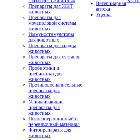
глаз и носа животных
Благо
Ветеринарная
Препараты для ЖКТ
аптека
животных
Уценка
Препараты для
мочеполовой системы
животных
Иммуностимуляторы
для животных
Препараты для сердца
животных
Препараты для суставов
животных
Пробиотики и
пребиотики для
животных
Противовоспалительные
препараты для
животных
Успокаивающие
препараты для
животных
Послеоперационный и
перевязочный материал
Фитопрепараты для
животных