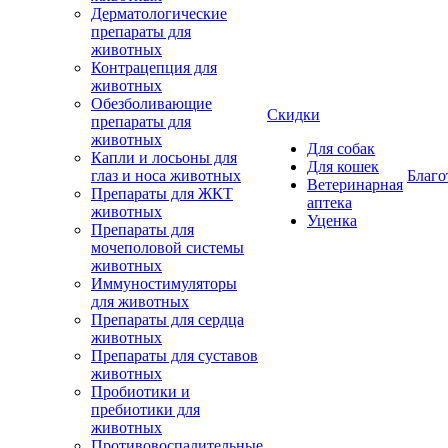
Дерматологические
препараты для
животных
Контрацепция для
животных
Обезболивающие
Скидки
препараты для
животных
Для собак
Капли и лосьоны для
Для кошек
глаз и носа животных
Благо
Ветеринарная
Препараты для ЖКТ
аптека
животных
Уценка
Препараты для
мочеполовой системы
животных
Иммуностимуляторы
для животных
Препараты для сердца
животных
Препараты для суставов
животных
Пробиотики и
пребиотики для
животных
Противовоспалительные