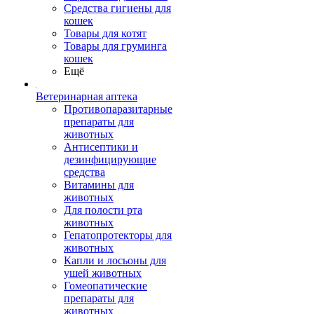
Средства гигиены для
кошек
Товары для котят
Товары для груминга
кошек
Ещё
Ветеринарная аптека
Противопаразитарные
препараты для
животных
Антисептики и
дезинфицирующие
средства
Витамины для
животных
Для полости рта
животных
Гепатопротекторы для
животных
Капли и лосьоны для
ушей животных
Гомеопатические
препараты для
животных