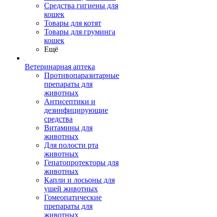
Средства гигиены для
кошек
Товары для котят
Товары для груминга
кошек
Ещё
Ветеринарная аптека
Противопаразитарные
препараты для
животных
Антисептики и
дезинфицирующие
средства
Витамины для
животных
Для полости рта
животных
Гепатопротекторы для
животных
Капли и лосьоны для
ушей животных
Гомеопатические
препараты для
животных