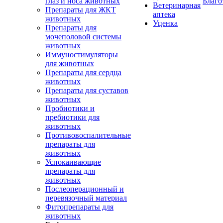
глаз и носа животных
Благо
Ветеринарная
Препараты для ЖКТ
аптека
животных
Уценка
Препараты для
мочеполовой системы
животных
Иммуностимуляторы
для животных
Препараты для сердца
животных
Препараты для суставов
животных
Пробиотики и
пребиотики для
животных
Противовоспалительные
препараты для
животных
Успокаивающие
препараты для
животных
Послеоперационный и
перевязочный материал
Фитопрепараты для
животных