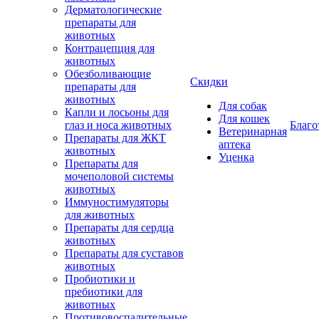
Дерматологические
препараты для
животных
Контрацепция для
животных
Обезболивающие
Скидки
препараты для
животных
Для собак
Капли и лосьоны для
Для кошек
глаз и носа животных
Благо
Ветеринарная
Препараты для ЖКТ
аптека
животных
Уценка
Препараты для
мочеполовой системы
животных
Иммуностимуляторы
для животных
Препараты для сердца
животных
Препараты для суставов
животных
Пробиотики и
пребиотики для
животных
Противовоспалительные