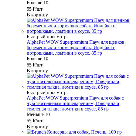
Больше 10
55
₽
/шт
В корзину
Быстрый просмотр
AlphaPet WOW Superpremium Пауч для щенков,
беременных и кормящих собак, Индейка с
потрошками, ломтики в соусе, 85 гр
Больше 10
55
₽
/шт
В корзину
Быстрый просмотр
AlphaPet WOW Superpremium Пауч для собак с
чувствительным пищеварением, Говядина и
томленая тыква, ломтики в соусе, 85 гр
Меньше 10
55
₽
/шт
В корзину