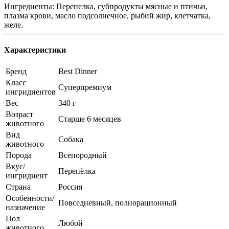
Ингредиенты: Перепелка, субпродукты мясные и птичьи,
плазма крови, масло подсолнечное, рыбий жир, клетчатка,
желе.
Характеристики
Бренд
Best Dinner
Класс
Суперпремиум
ингридиентов
Вес
340 г
Возраст
Старше 6 месяцев
животного
Вид
Собака
животного
Порода
Всепородный
Вкус/
Перепёлка
ингридиент
Страна
Россия
Особенности/
Повседневный, полнорационный
назначение
Пол
Любой
животного