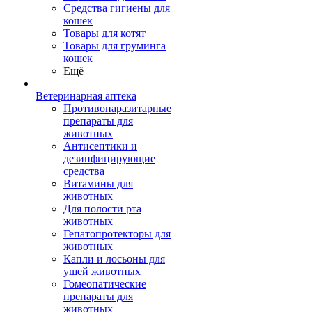
Средства гигиены для
кошек
Товары для котят
Товары для груминга
кошек
Ещё
Ветеринарная аптека
Противопаразитарные
препараты для
животных
Антисептики и
дезинфицирующие
средства
Витамины для
животных
Для полости рта
животных
Гепатопротекторы для
животных
Капли и лосьоны для
ушей животных
Гомеопатические
препараты для
животных