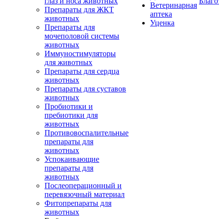
глаз и носа животных
Благо
Ветеринарная
Препараты для ЖКТ
аптека
животных
Уценка
Препараты для
мочеполовой системы
животных
Иммуностимуляторы
для животных
Препараты для сердца
животных
Препараты для суставов
животных
Пробиотики и
пребиотики для
животных
Противовоспалительные
препараты для
животных
Успокаивающие
препараты для
животных
Послеоперационный и
перевязочный материал
Фитопрепараты для
животных