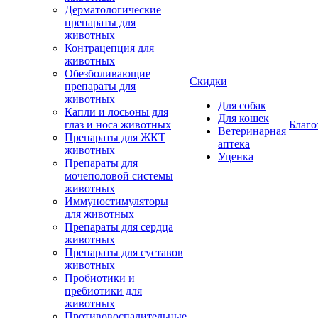
Дерматологические
препараты для
животных
Контрацепция для
животных
Обезболивающие
Скидки
препараты для
животных
Для собак
Капли и лосьоны для
Для кошек
глаз и носа животных
Благо
Ветеринарная
Препараты для ЖКТ
аптека
животных
Уценка
Препараты для
мочеполовой системы
животных
Иммуностимуляторы
для животных
Препараты для сердца
животных
Препараты для суставов
животных
Пробиотики и
пребиотики для
животных
Противовоспалительные