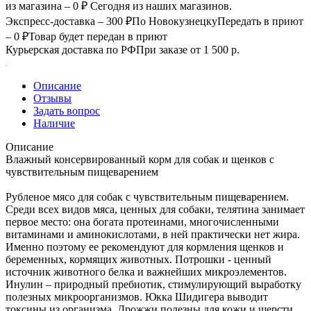
из магазина – 0 ₽
Сегодня из наших магазинов.
Экспресс-доставка – 300 ₽
По Новокузнецку
Передать в приют
– 0 ₽
Товар будет передан в приют
Курьерская доставка по РФ
При заказе от 1 500 р.
Описание
Отзывы
Задать вопрос
Наличие
Описание
Влажный консервированный корм для собак и щенков с
чувствительным пищеварением
Рубленое мясо для собак с чувствительным пищеварением.
Среди всех видов мяса, ценных для собаки, телятина занимает
первое место: она богата протеинами, многочисленными
витаминами и аминокислотами, в ней практически нет жира.
Именно поэтому ее рекомендуют для кормления щенков и
беременных, кормящих животных. Потрошки - ценный
источник животного белка и важнейших микроэлементов.
Инулин – природный пребиотик, стимулирующий выработку
полезных микроорганизмов. Юкка Шидигера выводит
токсины из организма. Дрожжи полезны для кожи и шерсти,