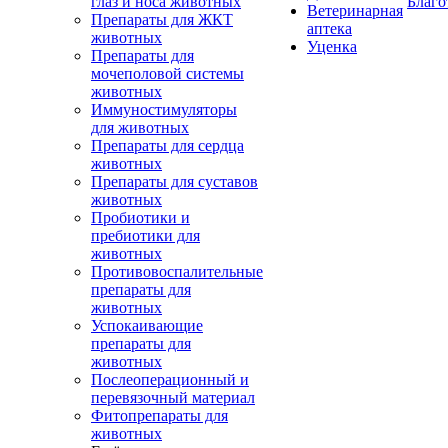
глаз и носа животных
Благо
Ветеринарная
Препараты для ЖКТ
аптека
животных
Уценка
Препараты для
мочеполовой системы
животных
Иммуностимуляторы
для животных
Препараты для сердца
животных
Препараты для суставов
животных
Пробиотики и
пребиотики для
животных
Противовоспалительные
препараты для
животных
Успокаивающие
препараты для
животных
Послеоперационный и
перевязочный материал
Фитопрепараты для
животных