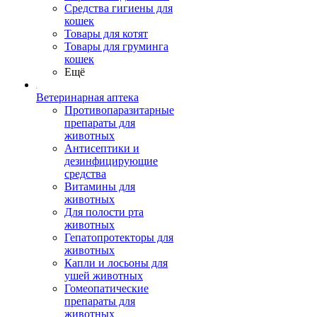
Средства гигиены для
кошек
Товары для котят
Товары для груминга
кошек
Ещё
Ветеринарная аптека
Противопаразитарные
препараты для
животных
Антисептики и
дезинфицирующие
средства
Витамины для
животных
Для полости рта
животных
Гепатопротекторы для
животных
Капли и лосьоны для
ушей животных
Гомеопатические
препараты для
животных