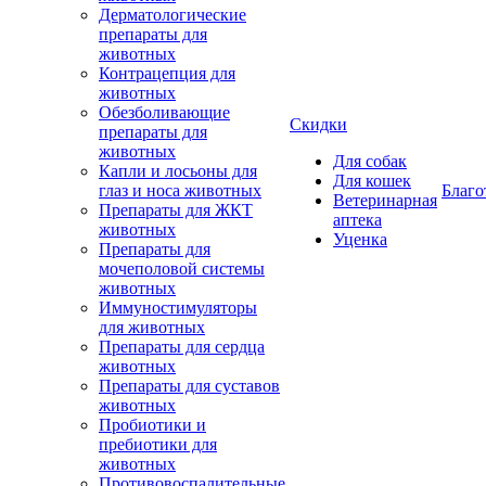
Дерматологические
препараты для
животных
Контрацепция для
животных
Обезболивающие
Скидки
препараты для
животных
Для собак
Капли и лосьоны для
Для кошек
глаз и носа животных
Благо
Ветеринарная
Препараты для ЖКТ
аптека
животных
Уценка
Препараты для
мочеполовой системы
животных
Иммуностимуляторы
для животных
Препараты для сердца
животных
Препараты для суставов
животных
Пробиотики и
пребиотики для
животных
Противовоспалительные