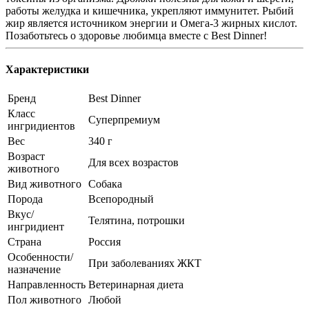
работы желудка и кишечника, укрепляют иммунитет. Рыбий
жир является источником энергии и Омега-3 жирных кислот.
Позаботьтесь о здоровье любимца вместе с Best Dinner!
Характеристики
Бренд
Best Dinner
Класс
Суперпремиум
ингридиентов
Вес
340 г
Возраст
Для всех возрастов
животного
Вид животного
Собака
Порода
Всепородный
Вкус/
Телятина, потрошки
ингридиент
Страна
Россия
Особенности/
При заболеваниях ЖКТ
назначение
Направленность
Ветеринарная диета
Пол животного
Любой