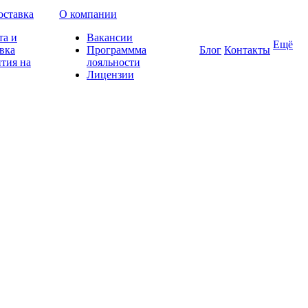
оставка
О компании
та и
Вакансии
Ещё
вка
Программма
Блог
Контакты
тия на
лояльности
Лицензии