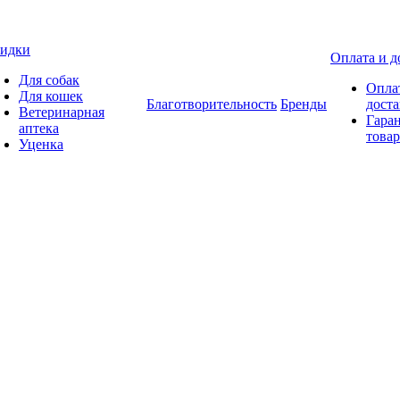
идки
Оплата и д
Для собак
Опла
Для кошек
Благотворительность
Бренды
доста
Ветеринарная
Гаран
аптека
товар
Уценка