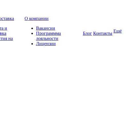
оставка
О компании
та и
Вакансии
Ещё
вка
Программма
Блог
Контакты
тия на
лояльности
Лицензии