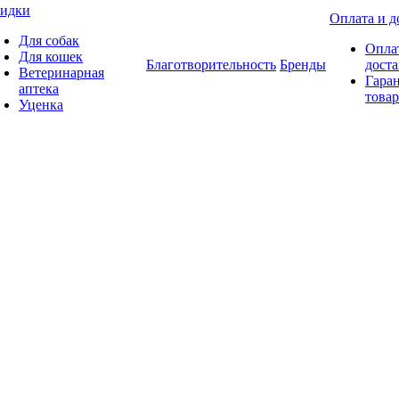
идки
Оплата и д
Для собак
Опла
Для кошек
Благотворительность
Бренды
доста
Ветеринарная
Гаран
аптека
товар
Уценка