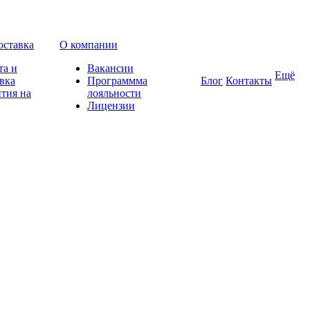
оставка
О компании
та и
Вакансии
Ещё
вка
Программма
Блог
Контакты
тия на
лояльности
Лицензии