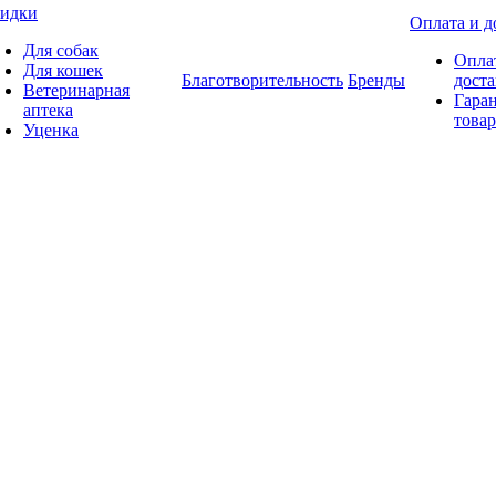
идки
Оплата и д
Для собак
Опла
Для кошек
Благотворительность
Бренды
доста
Ветеринарная
Гаран
аптека
товар
Уценка