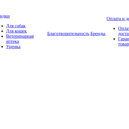
идки
Оплата и д
Для собак
Опла
Для кошек
Благотворительность
Бренды
доста
Ветеринарная
Гаран
аптека
товар
Уценка