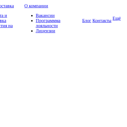
оставка
О компании
та и
Вакансии
Ещё
вка
Программма
Блог
Контакты
тия на
лояльности
Лицензии