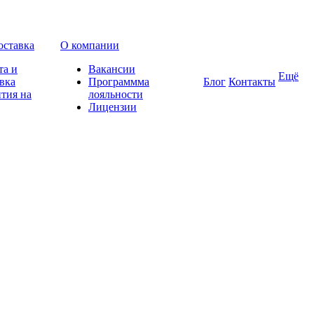
оставка
О компании
та и
Вакансии
Ещё
вка
Программма
Блог
Контакты
тия на
лояльности
Лицензии