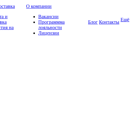
оставка
О компании
та и
Вакансии
Ещё
вка
Программма
Блог
Контакты
тия на
лояльности
Лицензии