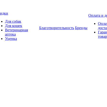
идки
Оплата и д
Для собак
Опла
Для кошек
Благотворительность
Бренды
доста
Ветеринарная
Гаран
аптека
товар
Уценка