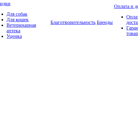
идки
Оплата и д
Для собак
Опла
Для кошек
Благотворительность
Бренды
доста
Ветеринарная
Гаран
аптека
товар
Уценка