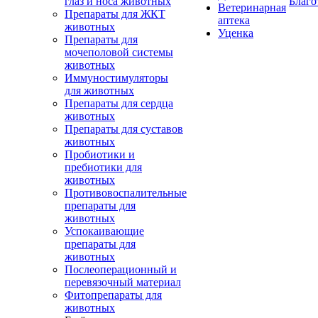
глаз и носа животных
Благо
Ветеринарная
Препараты для ЖКТ
аптека
животных
Уценка
Препараты для
мочеполовой системы
животных
Иммуностимуляторы
для животных
Препараты для сердца
животных
Препараты для суставов
животных
Пробиотики и
пребиотики для
животных
Противовоспалительные
препараты для
животных
Успокаивающие
препараты для
животных
Послеоперационный и
перевязочный материал
Фитопрепараты для
животных