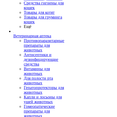
Средства гигиены для
кошек
Товары для котят
Товары для груминга
кошек
Ещё
Ветеринарная аптека
Противопаразитарные
препараты для
животных
Антисептики и
дезинфицирующие
средства
Витамины для
животных
Для полости рта
животных
Гепатопротекторы для
животных
Капли и лосьоны для
ушей животных
Гомеопатические
препараты для
животных