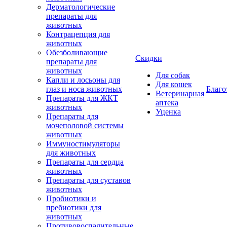
Дерматологические
препараты для
животных
Контрацепция для
животных
Обезболивающие
Скидки
препараты для
животных
Для собак
Капли и лосьоны для
Для кошек
глаз и носа животных
Благо
Ветеринарная
Препараты для ЖКТ
аптека
животных
Уценка
Препараты для
мочеполовой системы
животных
Иммуностимуляторы
для животных
Препараты для сердца
животных
Препараты для суставов
животных
Пробиотики и
пребиотики для
животных
Противовоспалительные