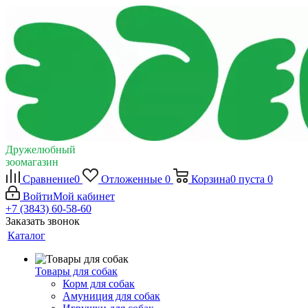
Дружелюбный
зоомагазин
Сравнение
0
Отложенные
0
Корзина
0
пуста
0
Войти
Мой кабинет
+7 (3843) 60-58-60
Заказать звонок
Каталог
Товары для собак
Корм для собак
Амуниция для собак