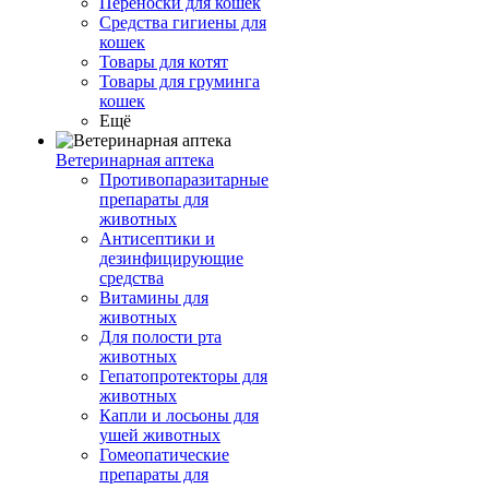
Переноски для кошек
Средства гигиены для
кошек
Товары для котят
Товары для груминга
кошек
Ещё
Ветеринарная аптека
Противопаразитарные
препараты для
животных
Антисептики и
дезинфицирующие
средства
Витамины для
животных
Для полости рта
животных
Гепатопротекторы для
животных
Капли и лосьоны для
ушей животных
Гомеопатические
препараты для