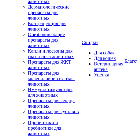
животных
Дерматологические
препараты для
животных
Контрацепция для
животных
Обезболивающие
препараты для
Скидки
животных
Капли и лосьоны для
Для собак
глаз и носа животных
Для кошек
Благо
Препараты для ЖКТ
Ветеринарная
животных
аптека
Препараты для
Уценка
мочеполовой системы
животных
Иммуностимуляторы
для животных
Препараты для сердца
животных
Препараты для суставов
животных
Пробиотики и
пребиотики для
животных