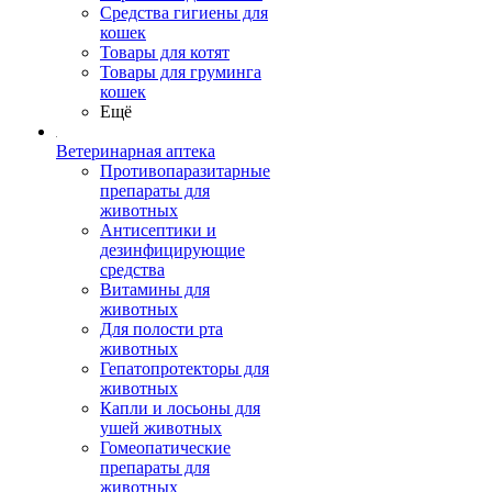
Средства гигиены для
кошек
Товары для котят
Товары для груминга
кошек
Ещё
Ветеринарная аптека
Противопаразитарные
препараты для
животных
Антисептики и
дезинфицирующие
средства
Витамины для
животных
Для полости рта
животных
Гепатопротекторы для
животных
Капли и лосьоны для
ушей животных
Гомеопатические
препараты для
животных