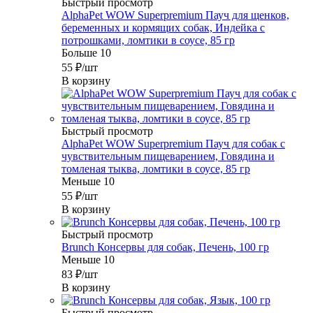
Быстрый просмотр
AlphaPet WOW Superpremium Пауч для щенков,
беременных и кормящих собак, Индейка с
потрошками, ломтики в соусе, 85 гр
Больше 10
55
₽
/шт
В корзину
Быстрый просмотр
AlphaPet WOW Superpremium Пауч для собак с
чувствительным пищеварением, Говядина и
томленая тыква, ломтики в соусе, 85 гр
Меньше 10
55
₽
/шт
В корзину
Быстрый просмотр
Brunch Консервы для собак, Печень, 100 гр
Меньше 10
83
₽
/шт
В корзину
Быстрый просмотр