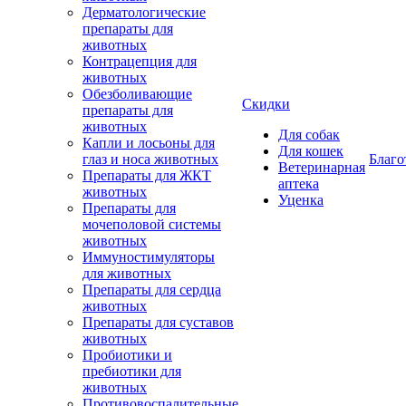
Дерматологические
препараты для
животных
Контрацепция для
животных
Обезболивающие
Скидки
препараты для
животных
Для собак
Капли и лосьоны для
Для кошек
глаз и носа животных
Благо
Ветеринарная
Препараты для ЖКТ
аптека
животных
Уценка
Препараты для
мочеполовой системы
животных
Иммуностимуляторы
для животных
Препараты для сердца
животных
Препараты для суставов
животных
Пробиотики и
пребиотики для
животных
Противовоспалительные