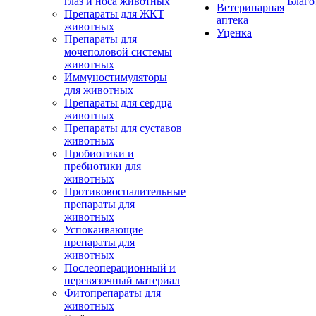
глаз и носа животных
Благо
Ветеринарная
Препараты для ЖКТ
аптека
животных
Уценка
Препараты для
мочеполовой системы
животных
Иммуностимуляторы
для животных
Препараты для сердца
животных
Препараты для суставов
животных
Пробиотики и
пребиотики для
животных
Противовоспалительные
препараты для
животных
Успокаивающие
препараты для
животных
Послеоперационный и
перевязочный материал
Фитопрепараты для
животных