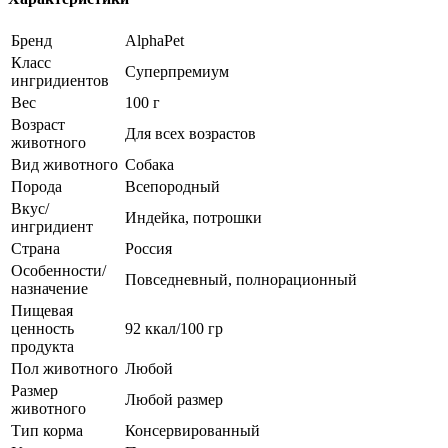
Бренд
AlphaPet
Класс
Суперпремиум
ингридиентов
Вес
100 г
Возраст
Для всех возрастов
животного
Вид животного
Собака
Порода
Всепородный
Вкус/
Индейка, потрошки
ингридиент
Страна
Россия
Особенности/
Повседневный, полнорационный
назначение
Пищевая
ценность
92 ккал/100 гр
продукта
Пол животного
Любой
Размер
Любой размер
животного
Тип корма
Консервированный