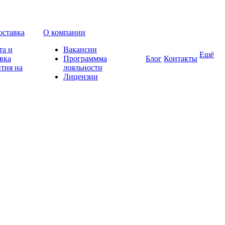
оставка
О компании
та и
Вакансии
Ещё
вка
Программма
Блог
Контакты
тия на
лояльности
Лицензии