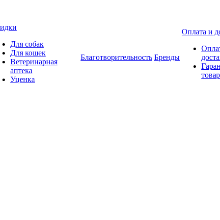
идки
Оплата и д
Для собак
Опла
Для кошек
Благотворительность
Бренды
доста
Ветеринарная
Гаран
аптека
товар
Уценка