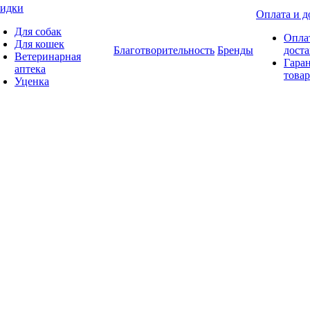
идки
Оплата и д
Для собак
Опла
Для кошек
Благотворительность
Бренды
доста
Ветеринарная
Гаран
аптека
товар
Уценка