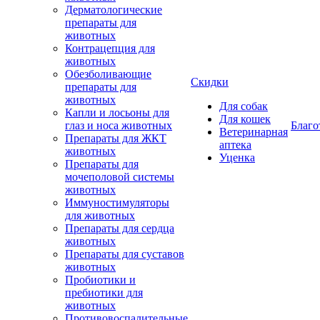
Дерматологические
препараты для
животных
Контрацепция для
животных
Обезболивающие
Скидки
препараты для
животных
Для собак
Капли и лосьоны для
Для кошек
глаз и носа животных
Благо
Ветеринарная
Препараты для ЖКТ
аптека
животных
Уценка
Препараты для
мочеполовой системы
животных
Иммуностимуляторы
для животных
Препараты для сердца
животных
Препараты для суставов
животных
Пробиотики и
пребиотики для
животных
Противовоспалительные