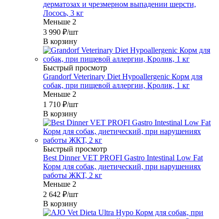
дерматозах и чрезмерном выпадении шерсти,
Лосось, 3 кг
Меньше 2
3 990
₽
/шт
В корзину
Быстрый просмотр
Grandorf Veterinary Diet Hypoallergenic Корм для
собак, при пищевой аллергии, Кролик, 1 кг
Меньше 2
1 710
₽
/шт
В корзину
Быстрый просмотр
Best Dinner VET PROFI Gastro Intestinal Low Fat
Корм для собак, диетический, при нарушениях
работы ЖКТ, 2 кг
Меньше 2
2 642
₽
/шт
В корзину