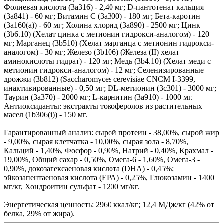
Фолиевая кислота (3a316) - 2,40 мг; D-пантотенат кальция
(3a841) - 60 мг; Витамин С (3a300) - 180 мг; Бета-каротин
(3a160(a)) - 60 мг; Холина хлорид (3a890) - 2500 мг; Цинк
(3b6.10) (Хелат цинка с метионин гидрокси-аналогом) - 120
мг; Марганец (3b510) (Хелат марганца с метионин гидрокси-
аналогом) - 30 мг; Железо (3b106) (Железа (II) хелат
аминокислоты гидрат) - 120 мг; Медь (3b4.10) (Хелат меди с
метионин гидрокси-аналогом) - 12 мг; Селенизированные
дрожжи (3b812) (Saccharomyces cerevisiae CNCM I-3399,
инактивированные) - 0,50 мг; DL-метионин (3c301) - 3000 мг;
Таурин (3a370) - 2000 мг; L-карнитин (3a910) - 1000 мг.
Антиоксиданты: экстракты токоферолов из растительных
масел (1b306(i)) - 150 мг.
Гарантированный анализ: сырой протеин - 38,00%, сырой жир
- 9,00%, сырая клетчатка - 10,00%, сырая зола - 8,70%,
Кальций - 1,40%, Фосфор - 0,90%, Натрий - 0,40%, Крахмал -
19,00%, Общий сахар - 0,50%, Омега-6 - 1,60%, Омега-3 -
0,90%, докозагексаеновая кислота (DHA) - 0,45%;
эйкозапентаеновая кислота (EPA) - 0,25%, Глюкозамин - 1400
мг/кг, Хондроитин сульфат - 1200 мг/кг.
Энергетическая ценность: 2960 ккал/кг; 12,4 МДж/кг (42% от
белка, 29% от жира).