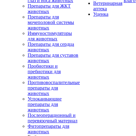
глаз и носа животных
Благо
Ветеринарная
Препараты для ЖКТ
аптека
животных
Уценка
Препараты для
мочеполовой системы
животных
Иммуностимуляторы
для животных
Препараты для сердца
животных
Препараты для суставов
животных
Пробиотики и
пребиотики для
животных
Противовоспалительные
препараты для
животных
Успокаивающие
препараты для
животных
Послеоперационный и
перевязочный материал
Фитопрепараты для
животных