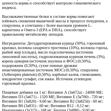
ценность корма и способствует контролю гликемического
индекса.
Высококачественные белки в составе корма помогают
избежать снижения мышечной массы в процессе похудения, а
спирулина, в сочетании с более высоким уровнем L-
карнитина и Омега-3 (EPA и DHA), способствует
правильному метаболизму липидов.
Ингредиенты: Дегидратированная курица (50%), гороховый
крахмал, волокна сахарного тростника (10%), волокна гороха,
рыбий жир (сельди), масло подсолнечника (источник
линолевой кислоты), гидролизованная куриная печень (3%),
корень цикория (источник инулина и ФОС) (0,50%),
подорожник (0,50%), сухие пивные дрожжи
инактивированные (источник МОС) (0,50%), спирулина
(Arthrospira platensis) (0,50%), карбонат калия, глюкозамин,
хондроитин сульфат, сок юкки. Источник углеводов:
гороховый крахмал.
Пищевые добавки на 1 кг: Витамин А (3a672a) - 24000 МЕ;
Витамин D3 (3a671) - 1320 МЕ; Витамин Е (3а700) - 720 мг;
Витамин B1 (3a820) - 9,60 мг; Витамин B2 (3a825ii) - 60 мг;
Витамин B6 (3a831) - 60 мг; Витамин B12 - 0,12 мг;
Ниацинамид (3а315) - 168 мг; Биотин (3a880) - 9,60 мг;