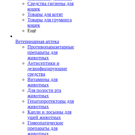
Средства гигиены для
кошек
Товары для котят
Товары для груминга
кошек
Ещё
Ветеринарная аптека
Противопаразитарные
препараты для
животных
Антисептики и
дезинфицирующие
средства
Витамины для
животных
Для полости рта
животных
Гепатопротекторы для
животных
Капли и лосьоны для
ушей животных
Гомеопатические
препараты для
животных