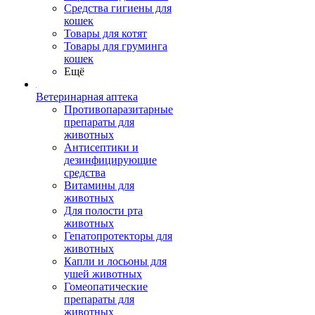
Средства гигиены для
кошек
Товары для котят
Товары для груминга
кошек
Ещё
Ветеринарная аптека
Противопаразитарные
препараты для
животных
Антисептики и
дезинфицирующие
средства
Витамины для
животных
Для полости рта
животных
Гепатопротекторы для
животных
Капли и лосьоны для
ушей животных
Гомеопатические
препараты для
животных