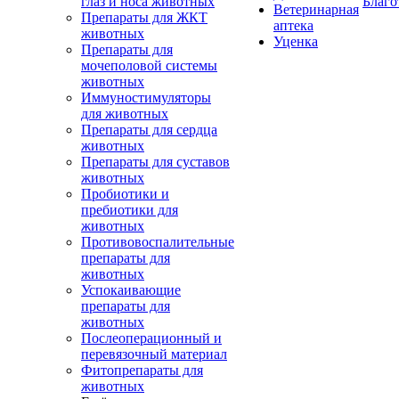
глаз и носа животных
Благо
Ветеринарная
Препараты для ЖКТ
аптека
животных
Уценка
Препараты для
мочеполовой системы
животных
Иммуностимуляторы
для животных
Препараты для сердца
животных
Препараты для суставов
животных
Пробиотики и
пребиотики для
животных
Противовоспалительные
препараты для
животных
Успокаивающие
препараты для
животных
Послеоперационный и
перевязочный материал
Фитопрепараты для
животных