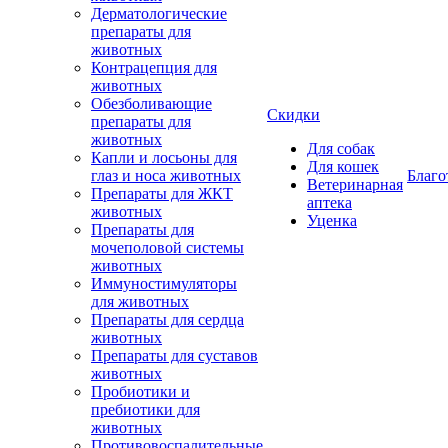
Дерматологические
препараты для
животных
Контрацепция для
животных
Обезболивающие
Скидки
препараты для
животных
Для собак
Капли и лосьоны для
Для кошек
глаз и носа животных
Благо
Ветеринарная
Препараты для ЖКТ
аптека
животных
Уценка
Препараты для
мочеполовой системы
животных
Иммуностимуляторы
для животных
Препараты для сердца
животных
Препараты для суставов
животных
Пробиотики и
пребиотики для
животных
Противовоспалительные