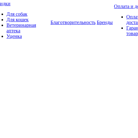
идки
Оплата и д
Для собак
Опла
Для кошек
Благотворительность
Бренды
доста
Ветеринарная
Гаран
аптека
товар
Уценка