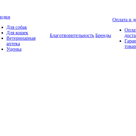
идки
Оплата и д
Для собак
Опла
Для кошек
Благотворительность
Бренды
доста
Ветеринарная
Гаран
аптека
товар
Уценка