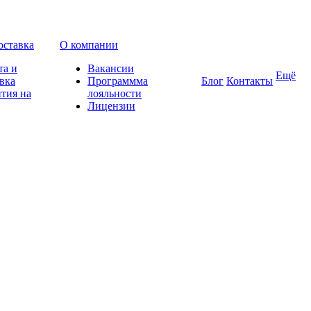
оставка
О компании
та и
Вакансии
Ещё
вка
Программма
Блог
Контакты
тия на
лояльности
Лицензии