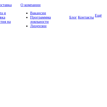
оставка
О компании
та и
Вакансии
Ещё
вка
Программма
Блог
Контакты
тия на
лояльности
Лицензии