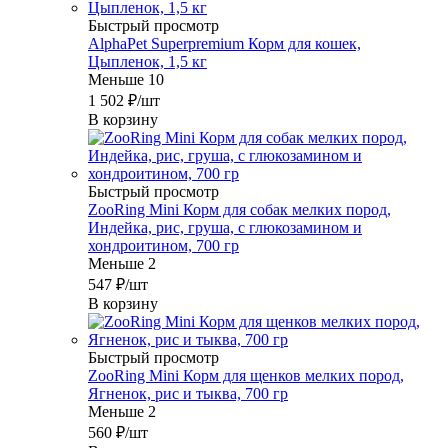
Быстрый просмотр
AlphaPet Superpremium Корм для кошек,
Цыпленок, 1,5 кг
Меньше 10
1 502
₽
/шт
В корзину
Быстрый просмотр
ZooRing Mini Корм для собак мелких пород,
Индейка, рис, груша, с глюкозамином и
хондроитином, 700 гр
Меньше 2
547
₽
/шт
В корзину
Быстрый просмотр
ZooRing Mini Корм для щенков мелких пород,
Ягненок, рис и тыква, 700 гр
Меньше 2
560
₽
/шт