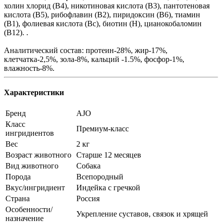
холин хлорид (В4), никотиновая кислота (В3), пантотеновая
кислота (В5), рибофлавин (В2), пиридоксин (В6), тиамин
(В1), фолиевая кислота (Вс), биотин (Н), цианокобаломин
(В12). .
Аналитический состав: протеин-28%, жир-17%,
клетчатка-2,5%, зола-8%, кальций -1.5%, фосфор-1%,
влажность-8%.
Характеристики
Бренд
AJO
Класс
Премиум-класс
ингридиентов
Вес
2 кг
Возраст животного
Старше 12 месяцев
Вид животного
Собака
Порода
Всепородный
Вкус/ингридиент
Индейка с гречкой
Страна
Россия
Особенности/
Укрепление суставов, связок и хрящей
назначение