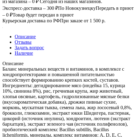
из магазина – 0 ₽
Сегодня из наших магазинов.
Экспресс-доставка – 300 ₽
По Новокузнецку
Передать в приют
– 0 ₽
Товар будет передан в приют
Курьерская доставка по РФ
При заказе от 1 500 р.
Описание
Отзывы
Задать вопрос
Наличие
Описание
Баланс минеральных веществ и витаминов, в комплексе с
хондропротекторами и повышенной питательностью
способствует формированию крепких костей, суставов.
Ингредиенты: дегидрированное мясо (индейка 15, курица
10%, свинина 8%), рис, гречневая крупа, жир животный,
хлопья овсяные, картофель, гидролизованные мясные белки
(вкусоароматическая добавка), дрожжи пивные сухие,
морковь, мускатная тыква, семена льна, жир лососевый 0,8%,
брокколи, глюкозамин, экстракт юкки Шидигера, пастернак,
цикорий (источник инулина), хондроитин, лютеин (экстракт
бархатцев), экстракт зеленого чая (источник полифенолов),
пробиотический комплекс Bacillus subtillis, Bacillus
licheniformis, минералы, комплекс витаминов: А, D, Е, С,