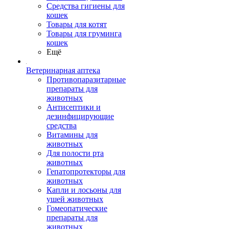
Средства гигиены для
кошек
Товары для котят
Товары для груминга
кошек
Ещё
Ветеринарная аптека
Противопаразитарные
препараты для
животных
Антисептики и
дезинфицирующие
средства
Витамины для
животных
Для полости рта
животных
Гепатопротекторы для
животных
Капли и лосьоны для
ушей животных
Гомеопатические
препараты для
животных