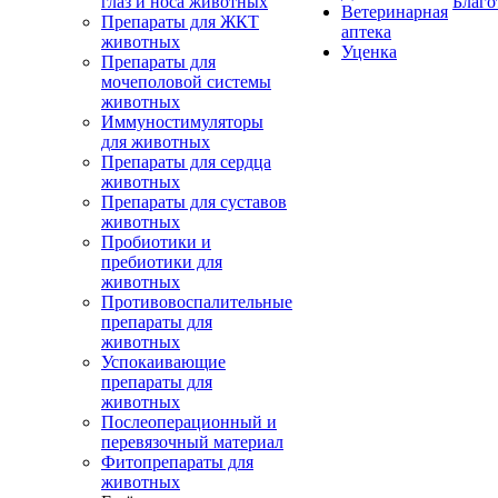
глаз и носа животных
Благо
Ветеринарная
Препараты для ЖКТ
аптека
животных
Уценка
Препараты для
мочеполовой системы
животных
Иммуностимуляторы
для животных
Препараты для сердца
животных
Препараты для суставов
животных
Пробиотики и
пребиотики для
животных
Противовоспалительные
препараты для
животных
Успокаивающие
препараты для
животных
Послеоперационный и
перевязочный материал
Фитопрепараты для
животных