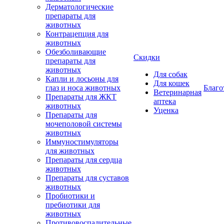
Дерматологические
препараты для
животных
Контрацепция для
животных
Обезболивающие
Скидки
препараты для
животных
Для собак
Капли и лосьоны для
Для кошек
глаз и носа животных
Благо
Ветеринарная
Препараты для ЖКТ
аптека
животных
Уценка
Препараты для
мочеполовой системы
животных
Иммуностимуляторы
для животных
Препараты для сердца
животных
Препараты для суставов
животных
Пробиотики и
пребиотики для
животных
Противовоспалительные