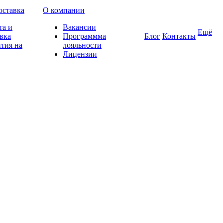
оставка
О компании
та и
Вакансии
Ещё
вка
Программма
Блог
Контакты
тия на
лояльности
Лицензии