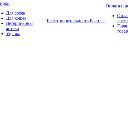
идки
Оплата и д
Для собак
Опла
Для кошек
Благотворительность
Бренды
доста
Ветеринарная
Гаран
аптека
товар
Уценка