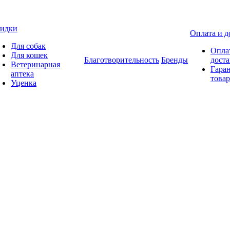
идки
Оплата и д
Для собак
Опла
Для кошек
Благотворительность
Бренды
доста
Ветеринарная
Гаран
аптека
товар
Уценка