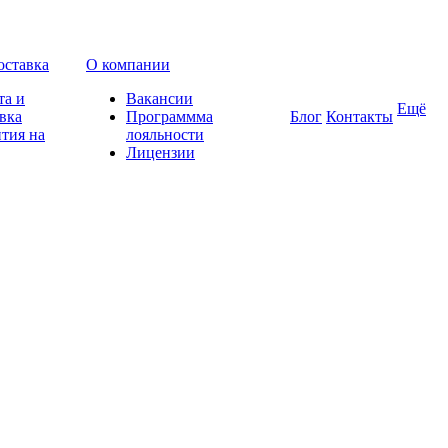
оставка
О компании
та и
Вакансии
Ещё
вка
Программма
Блог
Контакты
тия на
лояльности
Лицензии