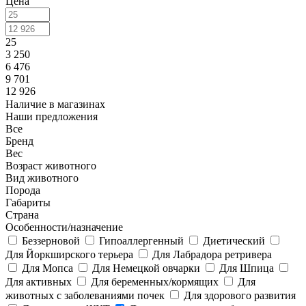
Цена
25
3 250
6 476
9 701
12 926
Наличие в магазинах
Наши предложения
Все
Бренд
Вес
Возраст животного
Вид животного
Порода
Габариты
Страна
Особенности/назначение
Беззерновой
Гипоаллергенный
Диетический
Для Йоркширского терьера
Для Лабрадора ретривера
Для Мопса
Для Немецкой овчарки
Для Шпица
Для активных
Для беременных/кормящих
Для
животных с заболеваниями почек
Для здорового развития