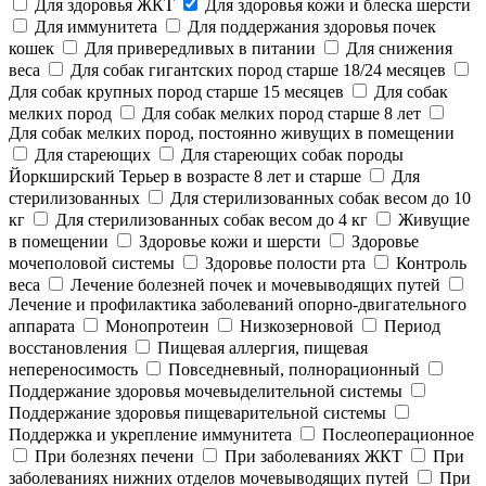
Для здоровья ЖКТ
Для здоровья кожи и блеска шерсти
Для иммунитета
Для поддержания здоровья почек
кошек
Для привередливых в питании
Для снижения
веса
Для собак гигантских пород старше 18/24 месяцев
Для собак крупных пород старше 15 месяцев
Для собак
мелких пород
Для собак мелких пород старше 8 лет
Для собак мелких пород, постоянно живущих в помещении
Для стареющих
Для стареющих собак породы
Йоркширский Терьер в возрасте 8 лет и старше
Для
стерилизованных
Для стерилизованных собак весом до 10
кг
Для стерилизованных собак весом до 4 кг
Живущие
в помещении
Здоровье кожи и шерсти
Здоровье
мочеполовой системы
Здоровье полости рта
Контроль
веса
Лечение болезней почек и мочевыводящих путей
Лечение и профилактика заболеваний опорно-двигательного
аппарата
Монопротеин
Низкозерновой
Период
восстановления
Пищевая аллергия, пищевая
непереносимость
Повседневный, полнорационный
Поддержание здоровья мочевыделительной системы
Поддержание здоровья пищеварительной системы
Поддержка и укрепление иммунитета
Послеоперационное
При болезнях печени
При заболеваниях ЖКТ
При
заболеваниях нижних отделов мочевыводящих путей
При