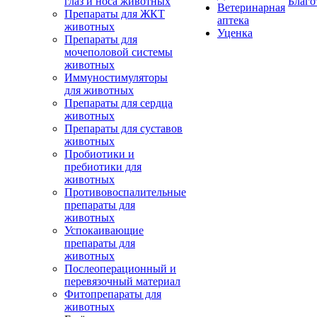
глаз и носа животных
Благо
Ветеринарная
Препараты для ЖКТ
аптека
животных
Уценка
Препараты для
мочеполовой системы
животных
Иммуностимуляторы
для животных
Препараты для сердца
животных
Препараты для суставов
животных
Пробиотики и
пребиотики для
животных
Противовоспалительные
препараты для
животных
Успокаивающие
препараты для
животных
Послеоперационный и
перевязочный материал
Фитопрепараты для
животных