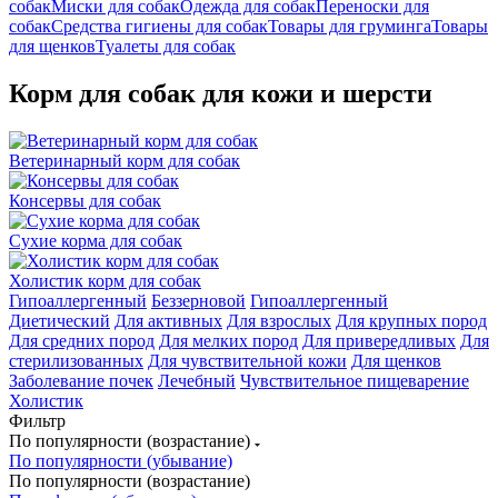
собак
Миски для собак
Одежда для собак
Переноски для
собак
Средства гигиены для собак
Товары для груминга
Товары
для щенков
Туалеты для собак
Корм для собак для кожи и шерсти
Ветеринарный корм для собак
Консервы для собак
Сухие корма для собак
Холистик корм для собак
Гипоаллергенный
Беззерновой
Гипоаллергенный
Диетический
Для активных
Для взрослых
Для крупных пород
Для средних пород
Для мелких пород
Для привередливых
Для
стерилизованных
Для чувствительной кожи
Для щенков
Заболевание почек
Лечебный
Чувствительное пищеварение
Холистик
Фильтр
По популярности (возрастание)
По популярности (убывание)
По популярности (возрастание)