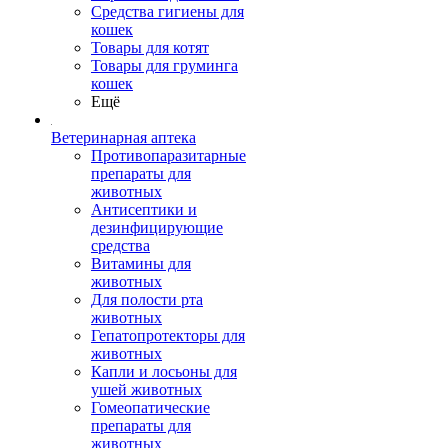
Средства гигиены для
кошек
Товары для котят
Товары для груминга
кошек
Ещё
Ветеринарная аптека
Противопаразитарные
препараты для
животных
Антисептики и
дезинфицирующие
средства
Витамины для
животных
Для полости рта
животных
Гепатопротекторы для
животных
Капли и лосьоны для
ушей животных
Гомеопатические
препараты для
животных