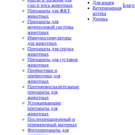
Для кошек
глаз и носа животных
Благо
Ветеринарная
Препараты для ЖКТ
аптека
животных
Уценка
Препараты для
мочеполовой системы
животных
Иммуностимуляторы
для животных
Препараты для сердца
животных
Препараты для суставов
животных
Пробиотики и
пребиотики для
животных
Противовоспалительные
препараты для
животных
Успокаивающие
препараты для
животных
Послеоперационный и
перевязочный материал
Фитопрепараты для