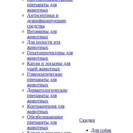
препараты для
животных
Антисептики и
дезинфицирующие
средства
Витамины для
животных
Для полости рта
животных
Гепатопротекторы для
животных
Капли и лосьоны для
ушей животных
Гомеопатические
препараты для
животных
Дерматологические
препараты для
животных
Контрацепция для
животных
Обезболивающие
Скидки
препараты для
животных
Для собак
Капли и лосьоны для