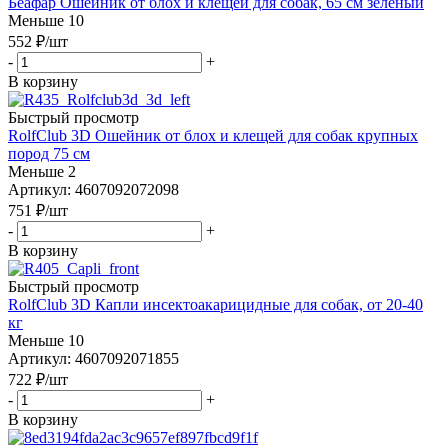
Беафар Ошейник от блох и клещей для собак, 65 см зеленый
Меньше 10
552
₽
/шт
-
+
В корзину
Быстрый просмотр
RolfClub 3D Ошейник от блох и клещей для собак крупных
пород 75 см
Меньше 2
Артикул: 4607092072098
751
₽
/шт
-
+
В корзину
Быстрый просмотр
RolfClub 3D Капли инсектоакарицидные для собак, от 20-40
кг
Меньше 10
Артикул: 4607092071855
722
₽
/шт
-
+
В корзину