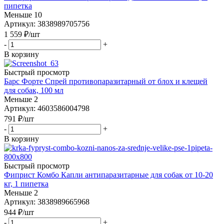
пипетка
Меньше 10
Артикул: 3838989705756
1 559
₽
/шт
-
+
В корзину
Быстрый просмотр
Барс Форте Спрей противопаразитарный от блох и клещей
для собак, 100 мл
Меньше 2
Артикул: 4603586004798
791
₽
/шт
-
+
В корзину
Быстрый просмотр
Фиприст Комбо Капли антипаразитарные для собак от 10-20
кг, 1 пипетка
Меньше 2
Артикул: 3838989665968
944
₽
/шт
-
+