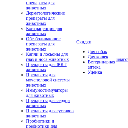
препараты для
животных
Дерматологические
препараты для
животных
Контрацепция для
животных
Обезболивающие
Скидки
препараты для
животных
Для собак
Капли и лосьоны для
Для кошек
глаз и носа животных
Благо
Ветеринарная
Препараты для ЖКТ
аптека
животных
Уценка
Препараты для
мочеполовой системы
животных
Иммуностимуляторы
для животных
Препараты для сердца
животных
Препараты для суставов
животных
Пробиотики и
пребиотики для