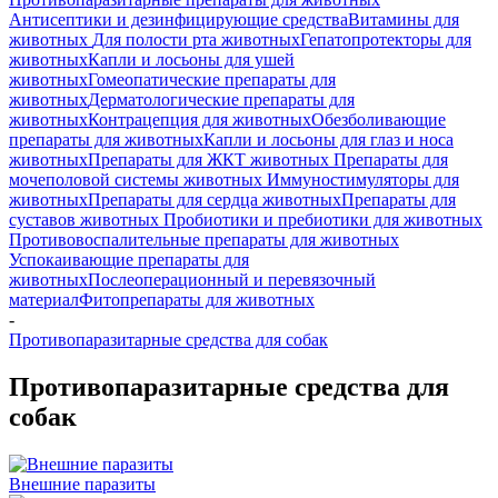
Антисептики и дезинфицирующие средства
Витамины для
животных
Для полости рта животных
Гепатопротекторы для
животных
Капли и лосьоны для ушей
животных
Гомеопатические препараты для
животных
Дерматологические препараты для
животных
Контрацепция для животных
Обезболивающие
препараты для животных
Капли и лосьоны для глаз и носа
животных
Препараты для ЖКТ животных
Препараты для
мочеполовой системы животных
Иммуностимуляторы для
животных
Препараты для сердца животных
Препараты для
суставов животных
Пробиотики и пребиотики для животных
Противовоспалительные препараты для животных
Успокаивающие препараты для
животных
Послеоперационный и перевязочный
материал
Фитопрепараты для животных
-
Противопаразитарные средства для собак
Противопаразитарные средства для
собак
Внешние паразиты