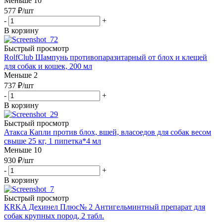
Меньше 10
577
₽
/шт
-
+
В корзину
Быстрый просмотр
RolfClub Шампунь противопаразитарный от блох и клещей
для собак и кошек, 200 мл
Меньше 2
737
₽
/шт
-
+
В корзину
Быстрый просмотр
Атакса Капли против блох, вшей, власоедов для собак весом
свыше 25 кг, 1 пипетка*4 мл
Меньше 10
930
₽
/шт
-
+
В корзину
Быстрый просмотр
KRKA Дехинел Плюс№ 2 Антигельминтный препарат для
собак крупных пород, 2 табл.