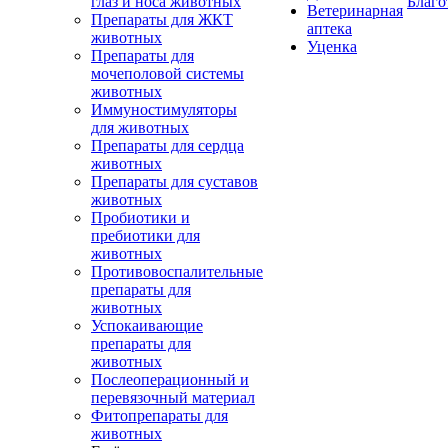
глаз и носа животных
Благо
Ветеринарная
Препараты для ЖКТ
аптека
животных
Уценка
Препараты для
мочеполовой системы
животных
Иммуностимуляторы
для животных
Препараты для сердца
животных
Препараты для суставов
животных
Пробиотики и
пребиотики для
животных
Противовоспалительные
препараты для
животных
Успокаивающие
препараты для
животных
Послеоперационный и
перевязочный материал
Фитопрепараты для
животных