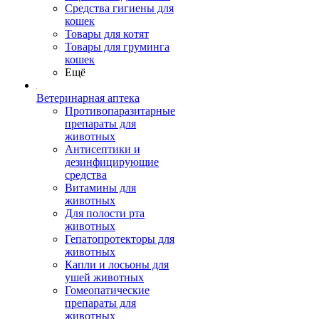
Средства гигиены для
кошек
Товары для котят
Товары для груминга
кошек
Ещё
Ветеринарная аптека
Противопаразитарные
препараты для
животных
Антисептики и
дезинфицирующие
средства
Витамины для
животных
Для полости рта
животных
Гепатопротекторы для
животных
Капли и лосьоны для
ушей животных
Гомеопатические
препараты для
животных