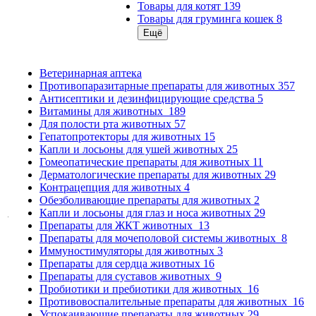
Товары для котят
139
Товары для груминга кошек
8
Ещё
Ветеринарная аптека
Противопаразитарные препараты для животных
357
Антисептики и дезинфицирующие средства
5
Витамины для животных
189
Для полости рта животных
57
Гепатопротекторы для животных
15
Капли и лосьоны для ушей животных
25
Гомеопатические препараты для животных
11
Дерматологические препараты для животных
29
Контрацепция для животных
4
Обезболивающие препараты для животных
2
Капли и лосьоны для глаз и носа животных
29
Препараты для ЖКТ животных
13
Препараты для мочеполовой системы животных
8
Иммуностимуляторы для животных
3
Препараты для сердца животных
16
Препараты для суставов животных
9
Пробиотики и пребиотики для животных
16
Противовоспалительные препараты для животных
16
Успокаивающие препараты для животных
29