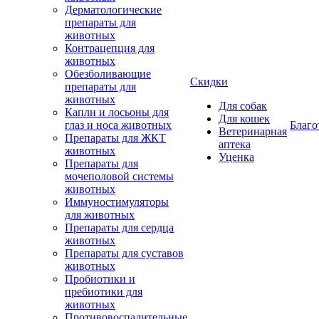
Дерматологические
препараты для
животных
Контрацепция для
животных
Обезболивающие
Скидки
препараты для
животных
Для собак
Капли и лосьоны для
Для кошек
глаз и носа животных
Благо
Ветеринарная
Препараты для ЖКТ
аптека
животных
Уценка
Препараты для
мочеполовой системы
животных
Иммуностимуляторы
для животных
Препараты для сердца
животных
Препараты для суставов
животных
Пробиотики и
пребиотики для
животных
Противовоспалительные