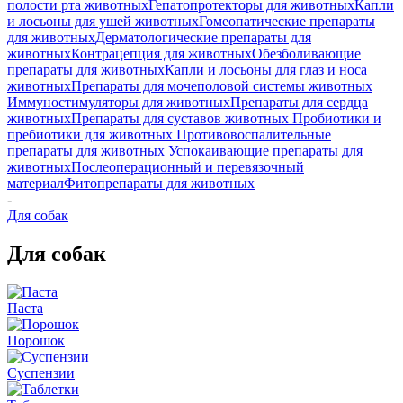
полости рта животных
Гепатопротекторы для животных
Капли
и лосьоны для ушей животных
Гомеопатические препараты
для животных
Дерматологические препараты для
животных
Контрацепция для животных
Обезболивающие
препараты для животных
Капли и лосьоны для глаз и носа
животных
Препараты для мочеполовой системы животных
Иммуностимуляторы для животных
Препараты для сердца
животных
Препараты для суставов животных
Пробиотики и
пребиотики для животных
Противовоспалительные
препараты для животных
Успокаивающие препараты для
животных
Послеоперационный и перевязочный
материал
Фитопрепараты для животных
-
Для собак
Для собак
Паста
Порошок
Суспензии