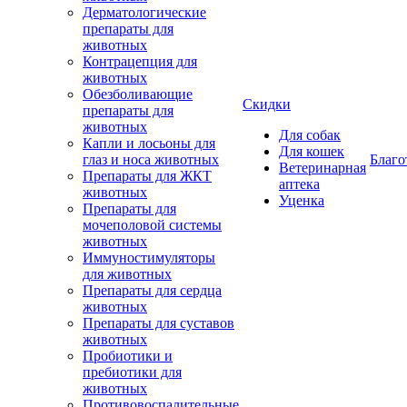
Дерматологические
препараты для
животных
Контрацепция для
животных
Обезболивающие
Скидки
препараты для
животных
Для собак
Капли и лосьоны для
Для кошек
глаз и носа животных
Благо
Ветеринарная
Препараты для ЖКТ
аптека
животных
Уценка
Препараты для
мочеполовой системы
животных
Иммуностимуляторы
для животных
Препараты для сердца
животных
Препараты для суставов
животных
Пробиотики и
пребиотики для
животных
Противовоспалительные