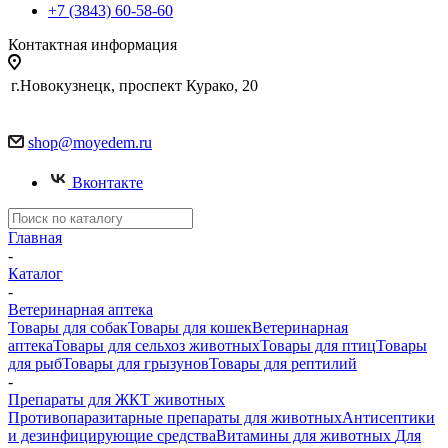
+7 (3843) 60-58-60
Контактная информация
г.Новокузнецк, проспект Курако, 20
shop@moyedem.ru
Вконтакте
Главная
-
Каталог
-
Ветеринарная аптека
Товары для собак
Товары для кошек
Ветеринарная
аптека
Товары для сельхоз животных
Товары для птиц
Товары
для рыб
Товары для грызунов
Товары для рептилий
-
Препараты для ЖКТ животных
Противопаразитарные препараты для животных
Антисептики
и дезинфицирующие средства
Витамины для животных
Для