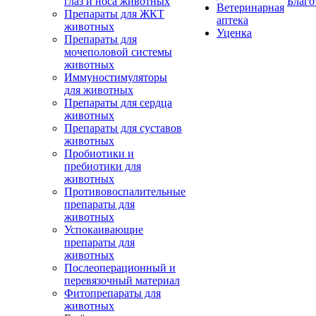
глаз и носа животных
Благо
Ветеринарная
Препараты для ЖКТ
аптека
животных
Уценка
Препараты для
мочеполовой системы
животных
Иммуностимуляторы
для животных
Препараты для сердца
животных
Препараты для суставов
животных
Пробиотики и
пребиотики для
животных
Противовоспалительные
препараты для
животных
Успокаивающие
препараты для
животных
Послеоперационный и
перевязочный материал
Фитопрепараты для
животных