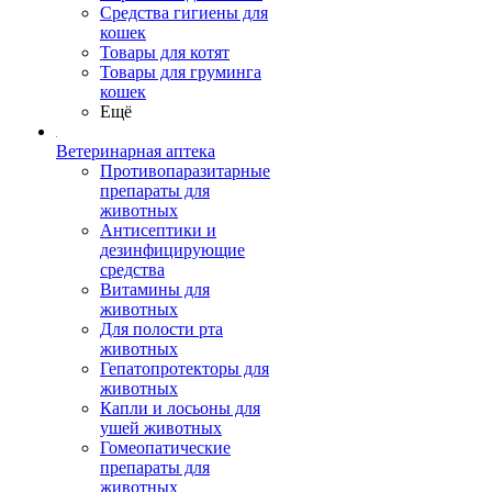
Средства гигиены для
кошек
Товары для котят
Товары для груминга
кошек
Ещё
Ветеринарная аптека
Противопаразитарные
препараты для
животных
Антисептики и
дезинфицирующие
средства
Витамины для
животных
Для полости рта
животных
Гепатопротекторы для
животных
Капли и лосьоны для
ушей животных
Гомеопатические
препараты для
животных