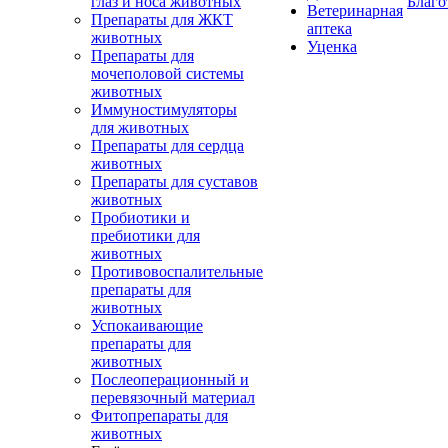
глаз и носа животных
Благо
Ветеринарная
Препараты для ЖКТ
аптека
животных
Уценка
Препараты для
мочеполовой системы
животных
Иммуностимуляторы
для животных
Препараты для сердца
животных
Препараты для суставов
животных
Пробиотики и
пребиотики для
животных
Противовоспалительные
препараты для
животных
Успокаивающие
препараты для
животных
Послеоперационный и
перевязочный материал
Фитопрепараты для
животных