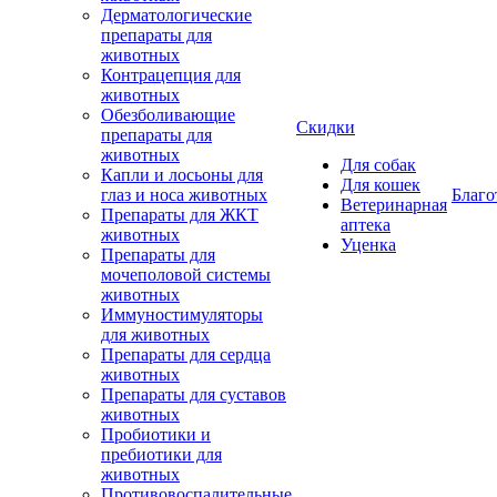
Дерматологические
препараты для
животных
Контрацепция для
животных
Обезболивающие
Скидки
препараты для
животных
Для собак
Капли и лосьоны для
Для кошек
глаз и носа животных
Благо
Ветеринарная
Препараты для ЖКТ
аптека
животных
Уценка
Препараты для
мочеполовой системы
животных
Иммуностимуляторы
для животных
Препараты для сердца
животных
Препараты для суставов
животных
Пробиотики и
пребиотики для
животных
Противовоспалительные