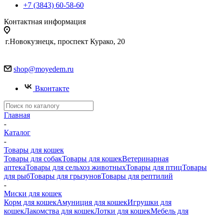
+7 (3843) 60-58-60
Контактная информация
г.Новокузнецк, проспект Курако, 20
shop@moyedem.ru
Вконтакте
Главная
-
Каталог
-
Товары для кошек
Товары для собак
Товары для кошек
Ветеринарная
аптека
Товары для сельхоз животных
Товары для птиц
Товары
для рыб
Товары для грызунов
Товары для рептилий
-
Миски для кошек
Корм для кошек
Амуниция для кошек
Игрушки для
кошек
Лакомства для кошек
Лотки для кошек
Мебель для