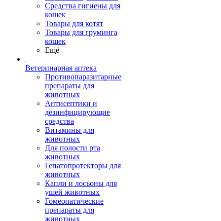
Средства гигиены для
кошек
Товары для котят
Товары для груминга
кошек
Ещё
Ветеринарная аптека
Противопаразитарные
препараты для
животных
Антисептики и
дезинфицирующие
средства
Витамины для
животных
Для полости рта
животных
Гепатопротекторы для
животных
Капли и лосьоны для
ушей животных
Гомеопатические
препараты для
животных