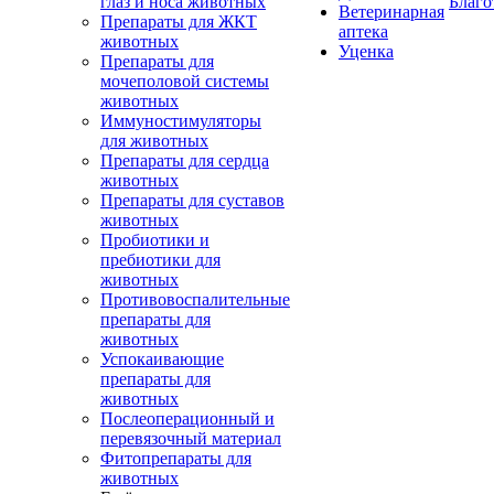
глаз и носа животных
Благо
Ветеринарная
Препараты для ЖКТ
аптека
животных
Уценка
Препараты для
мочеполовой системы
животных
Иммуностимуляторы
для животных
Препараты для сердца
животных
Препараты для суставов
животных
Пробиотики и
пребиотики для
животных
Противовоспалительные
препараты для
животных
Успокаивающие
препараты для
животных
Послеоперационный и
перевязочный материал
Фитопрепараты для
животных