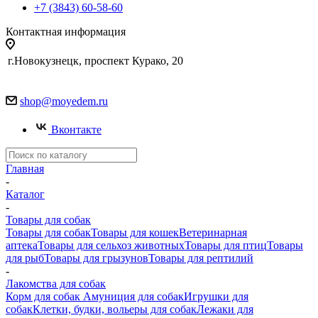
+7 (3843) 60-58-60
Контактная информация
г.Новокузнецк, проспект Курако, 20
shop@moyedem.ru
Вконтакте
Главная
-
Каталог
-
Товары для собак
Товары для собак
Товары для кошек
Ветеринарная
аптека
Товары для сельхоз животных
Товары для птиц
Товары
для рыб
Товары для грызунов
Товары для рептилий
-
Лакомства для собак
Корм для собак
Амуниция для собак
Игрушки для
собак
Клетки, будки, вольеры для собак
Лежаки для