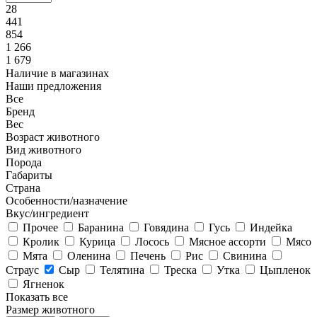
28
441
854
1 266
1 679
Наличие в магазинах
Наши предложения
Все
Бренд
Вес
Возраст животного
Вид животного
Порода
Габариты
Страна
Особенности/назначение
Вкус/ингредиент
Прочее
Баранина
Говядина
Гусь
Индейка
Кролик
Курица
Лосось
Мясное ассорти
Мясо
Мята
Оленина
Печень
Рис
Свинина
Страус
Сыр
Телятина
Треска
Утка
Цыпленок
Ягненок
Показать все
Размер животного