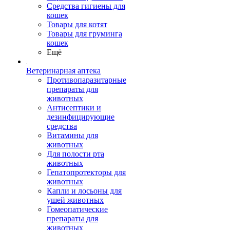
Средства гигиены для
кошек
Товары для котят
Товары для груминга
кошек
Ещё
Ветеринарная аптека
Противопаразитарные
препараты для
животных
Антисептики и
дезинфицирующие
средства
Витамины для
животных
Для полости рта
животных
Гепатопротекторы для
животных
Капли и лосьоны для
ушей животных
Гомеопатические
препараты для
животных