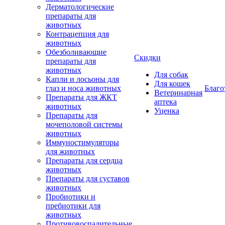
Дерматологические
препараты для
животных
Контрацепция для
животных
Обезболивающие
Скидки
препараты для
животных
Для собак
Капли и лосьоны для
Для кошек
глаз и носа животных
Благо
Ветеринарная
Препараты для ЖКТ
аптека
животных
Уценка
Препараты для
мочеполовой системы
животных
Иммуностимуляторы
для животных
Препараты для сердца
животных
Препараты для суставов
животных
Пробиотики и
пребиотики для
животных
Противовоспалительные