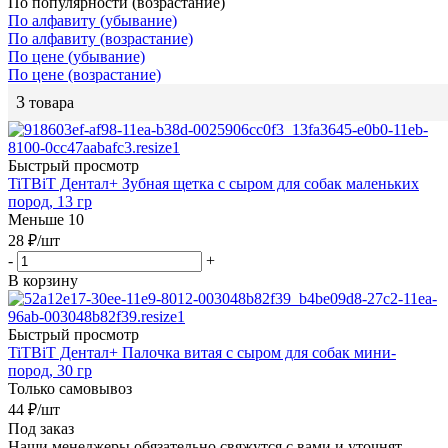
По популярности (возрастание)
По алфавиту (убывание)
По алфавиту (возрастание)
По цене (убывание)
По цене (возрастание)
3
товара
Быстрый просмотр
TiTBiT Дентал+ Зубная щетка с сыром для собак маленьких
пород, 13 гр
Меньше 10
28
₽
/шт
-
+
В корзину
Быстрый просмотр
TiTBiT Дентал+ Палочка витая с сыром для собак мини-
пород, 30 гр
Только самовывоз
44
₽
/шт
Под заказ
Наши менеджеры обязательно свяжутся с вами и уточнят