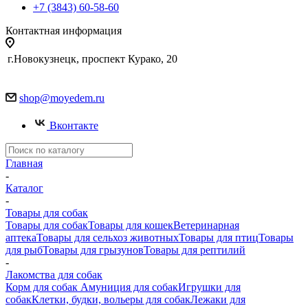
+7 (3843) 60-58-60
Контактная информация
г.Новокузнецк, проспект Курако, 20
shop@moyedem.ru
Вконтакте
Главная
-
Каталог
-
Товары для собак
Товары для собак
Товары для кошек
Ветеринарная
аптека
Товары для сельхоз животных
Товары для птиц
Товары
для рыб
Товары для грызунов
Товары для рептилий
-
Лакомства для собак
Корм для собак
Амуниция для собак
Игрушки для
собак
Клетки, будки, вольеры для собак
Лежаки для