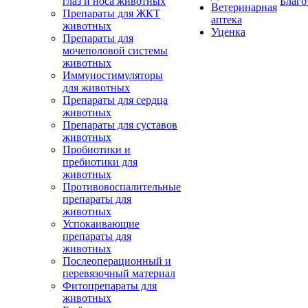
глаз и носа животных
Благо
Ветеринарная
Препараты для ЖКТ
аптека
животных
Уценка
Препараты для
мочеполовой системы
животных
Иммуностимуляторы
для животных
Препараты для сердца
животных
Препараты для суставов
животных
Пробиотики и
пребиотики для
животных
Противовоспалительные
препараты для
животных
Успокаивающие
препараты для
животных
Послеоперационный и
перевязочный материал
Фитопрепараты для
животных