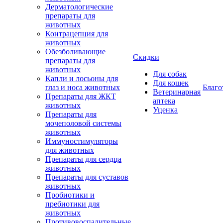
Дерматологические
препараты для
животных
Контрацепция для
животных
Обезболивающие
Скидки
препараты для
животных
Для собак
Капли и лосьоны для
Для кошек
глаз и носа животных
Благо
Ветеринарная
Препараты для ЖКТ
аптека
животных
Уценка
Препараты для
мочеполовой системы
животных
Иммуностимуляторы
для животных
Препараты для сердца
животных
Препараты для суставов
животных
Пробиотики и
пребиотики для
животных
Противовоспалительные