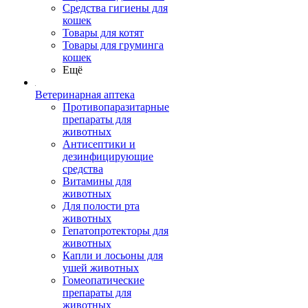
Средства гигиены для
кошек
Товары для котят
Товары для груминга
кошек
Ещё
Ветеринарная аптека
Противопаразитарные
препараты для
животных
Антисептики и
дезинфицирующие
средства
Витамины для
животных
Для полости рта
животных
Гепатопротекторы для
животных
Капли и лосьоны для
ушей животных
Гомеопатические
препараты для
животных