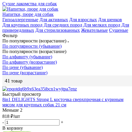
Сухие лакомства для собак
Напитки, пюре для собак
Гипоаллергенные
Для активных
Для взрослых
Для щенков
Для крупных пород
Для средних пород
Для мелких пород
Для
привередливых
Для стерилизованных
Жевательные
Сушеные
Фильтр
По популярности (возрастание)
По популярности (убывание)
По популярности (возрастание)
По алфавиту (убывание)
По алфавиту (возрастание)
По цене (убывание)
По цене (возрастание)
41
товар
Быстрый просмотр
8in1 DELIGHTS Strong L косточка сверхпрочная с куриным
мясом для крупных собак 21 см
Меньше 2
818
₽
/шт
-
+
В корзину